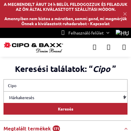
A MEGRENDELT ÁRUT 24 h BELÜL FELDOGOZZUK ÉS FELADJUK
AZ ÖN ÁLTAL KIVÁLASZTOTT SZÁLLÍTÁSI MÓDON.
✕
Amennyiben nem biztos a méretben, semmi gond, mi megmérjük
Önnek a kiválasztott ruhadarabot -
Kapcsolat
Felhasználó felület
Keresési találatok: “
Cipo
”
Keresés
Megtalált termékek
171