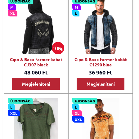
ÚJDONSÁG
ÚJDONSÁG
M
M
XL
L
18%
Cipo & Baxx farmer kabát
Cipo & Baxx farmer kabát
CJ307 black
C1290 blue
48 060 Ft
36 960 Ft
Megjeleníteni
Megjeleníteni
ÚJDONSÁG
ÚJDONSÁG
L
L
XXL
XL
XXL