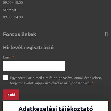
09.00 - 18.00
Szombat:
09.00 - 14.00
Fontos linkek
Hírlevél regisztráció
Email
*
Egyetértek az e-mail cím feldolgozásával annak érdekében,
hogy hírlevelet kapjak akciókról és az újdonságokról.
*
Küld
Adatkezelési tájékoztató