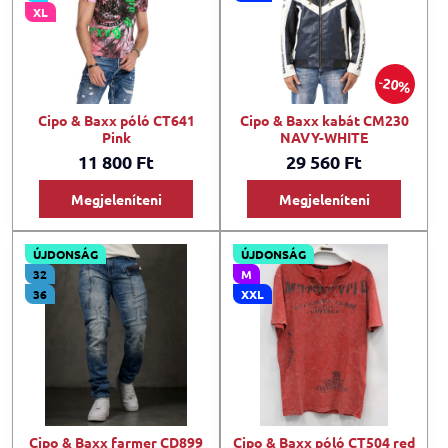
XL
20%
Cipo & Baxx póló CT641
Cipo & Baxx kabát CM230
Pink
NAVY-WHITE
11 800 Ft
29 560 Ft
Megjeleníteni
Megjeleníteni
ÚJDONSÁG
ÚJDONSÁG
32
M
36
XXL
Cipo & Baxx farmer CD899
Cipo & Baxx póló CT504 red