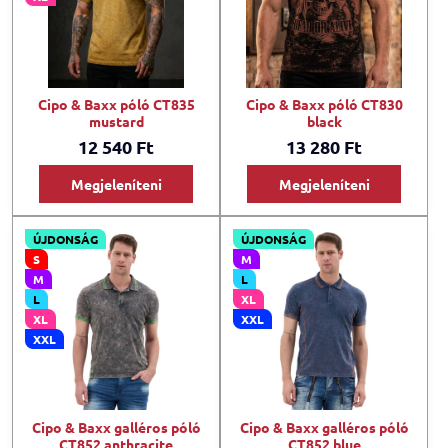
Cipo & Baxx póló CT835
Cipo & Baxx póló CT830
mustard
black
12 540 Ft
13 280 Ft
Megjeleníteni
Megjeleníteni
ÚJDONSÁG
ÚJDONSÁG
S
M
M
L
L
XL
XL
XXL
XXL
Cipo & Baxx galléros póló
Cipo & Baxx galléros póló
CT852 anthracite
CT852 blue