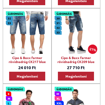
Megjeleníteni
Megjeleníteni
ÚJDONSÁG
ÚJDONSÁG
32
30
33
31
32
33
21%
Cipo & Baxx farmer
Cipo & Baxx farmer
rövidnadrág CK217 blue
rövidnadrág CK209 blue
24 010 Ft
27 710 Ft
Megjeleníteni
Megjeleníteni
ÚJDONSÁG
ÚJDONSÁG
S
M
M
XL
L
XXL