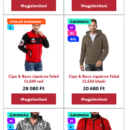
Megjeleníteni
Megjeleníteni
UTOLSÓ DARABOK !
ÚJDONSÁG
L
M
XL
XXL
Cipo & Baxx cipzáros felső
Cipo & Baxx cipzáros felső
CL500 red
CL556 khaki
28 080 Ft
20 680 Ft
Megjeleníteni
Megjeleníteni
ÚJDONSÁG
ÚJDONSÁG
M
M
L
L