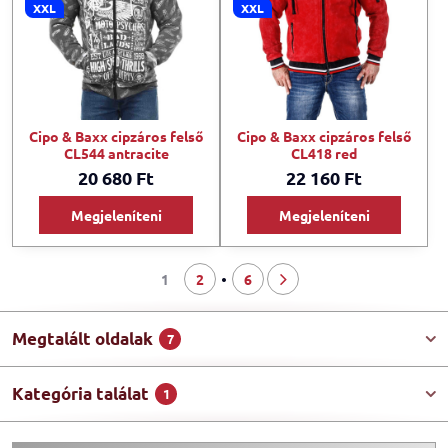
XXL
XXL
Cipo & Baxx cipzáros felső
Cipo & Baxx cipzáros felső
CL544 antracite
CL418 red
20 680 Ft
22 160 Ft
Megjeleníteni
Megjeleníteni
1
2
6
Megtalált oldalak
7
Kategória találat
1