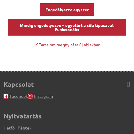
Engedélyezze egyszer
Mindig engedélyezve – egyetért a süti típusával:
Funkcionális
Tartalom megnyitása új ablakban
Kapcsolat
Facebook
Instagram
Nyitvatartás
Hétfő - Péntek