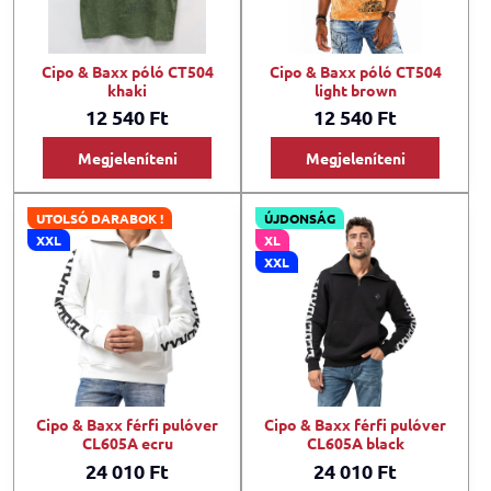
Cipo & Baxx póló CT504
Cipo & Baxx póló CT504
khaki
light brown
12 540 Ft
12 540 Ft
Megjeleníteni
Megjeleníteni
UTOLSÓ DARABOK !
ÚJDONSÁG
XXL
XL
XXL
Cipo & Baxx férfi pulóver
Cipo & Baxx férfi pulóver
CL605A ecru
CL605A black
24 010 Ft
24 010 Ft