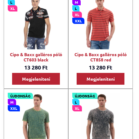
L
M
XL
L
XL
XXL
Cipo & Baxx galléros póló
Cipo & Baxx galléros póló
CT603 black
CT858 red
13 280 Ft
13 280 Ft
Megjeleníteni
Megjeleníteni
ÚJDONSÁG
ÚJDONSÁG
M
L
XXL
XL