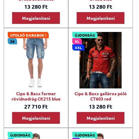
13 280 Ft
13 280 Ft
Megjeleníteni
Megjeleníteni
UTOLSÓ DARABOK !
ÚJDONSÁG
36
XL
XXL
Cipo & Baxx farmer
Cipo & Baxx galléros póló
rövidnadrág CK215 blue
CT603 red
27 710 Ft
13 280 Ft
Megjeleníteni
Megjeleníteni
ÚJDONSÁG
ÚJDONSÁG