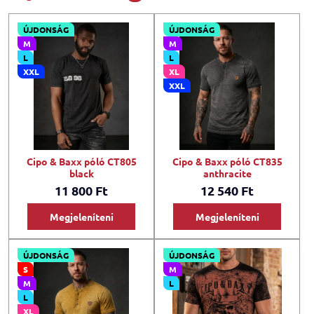
ÚJDONSÁG
ÚJDONSÁG
M
M
L
L
XXL
XL
XXL
Cipo & Baxx póló CT805
Cipo & Baxx póló CT835
black
anthracite
11 800 Ft
12 540 Ft
Megjeleníteni
Megjeleníteni
ÚJDONSÁG
ÚJDONSÁG
S
M
M
L
L
XL