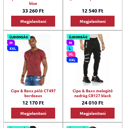
blue
33 260 Ft
12 540 Ft
Megjeleníteni
Megjeleníteni
ÚJDONSÁG
ÚJDONSÁG
M
M
XXL
L
XL
XXL
Cipo & Baxx póló CT497
Cipo & Baxx melegítő
bordeaux
nadrág CR127 black
12 170 Ft
24 010 Ft
Megjeleníteni
Megjeleníteni