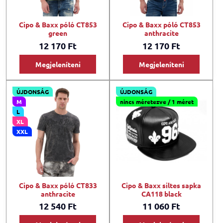
Cipo & Baxx póló CT853
Cipo & Baxx póló CT853
green
anthracite
12 170 Ft
12 170 Ft
Megjeleníteni
Megjeleníteni
ÚJDONSÁG
ÚJDONSÁG
M
nincs méretezve / 1 méret
L
XL
XXL
Cipo & Baxx póló CT833
Cipo & Baxx siltes sapka
anthracite
CA118 black
12 540 Ft
11 060 Ft