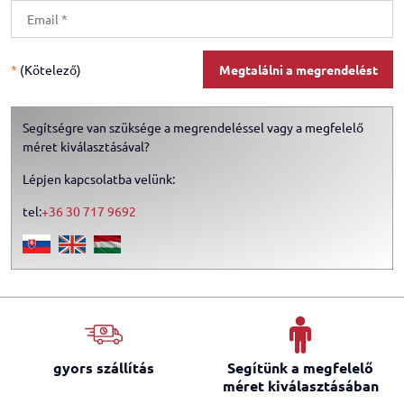
*
(Kötelező)
Megtalálni a megrendelést
Segítségre van szüksége a megrendeléssel vagy a megfelelő
méret kiválasztásával?
Lépjen kapcsolatba velünk:
tel:
+36 30 717 9692
gyors szállítás
Segítünk a megfelelő
méret kiválasztásában