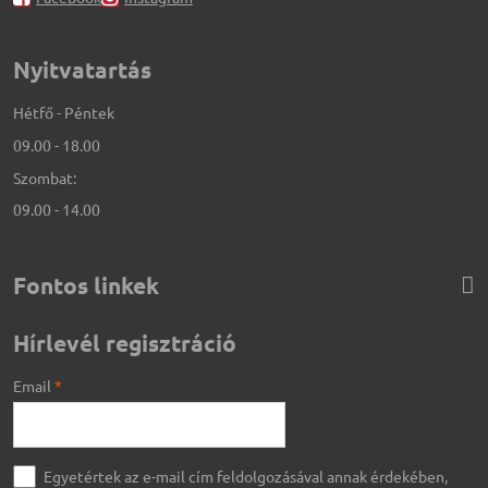
Nyitvatartás
Hétfő - Péntek
09.00 - 18.00
Szombat:
09.00 - 14.00
Fontos linkek
Hírlevél regisztráció
Email
*
Egyetértek az e-mail cím feldolgozásával annak érdekében,