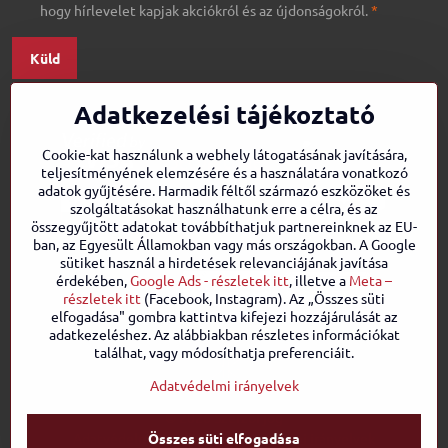
hogy hírlevelet kapjak akciókról és az újdonságokról.
*
Küld
Adatkezelési tájékoztató
Cookie-kat használunk a webhely látogatásának javítására,
teljesítményének elemzésére és a használatára vonatkozó
adatok gyűjtésére. Harmadik féltől származó eszközöket és
szolgáltatásokat használhatunk erre a célra, és az
összegyűjtött adatokat továbbíthatjuk partnereinknek az EU-
ban, az Egyesült Államokban vagy más országokban. A Google
sütiket használ a hirdetések relevanciájának javítása
érdekében,
Google Ads - részletek itt
, illetve a
Meta –
részletek itt
(Facebook, Instagram). Az „Összes süti
elfogadása" gombra kattintva kifejezi hozzájárulását az
adatkezeléshez. Az alábbiakban részletes információkat
találhat, vagy módosíthatja preferenciáit.
Adatvédelmi irányelvek
©
2026
Szerzői jog
Összes süti elfogadása
Adatvédelmi beállítások
Adatvédelmi irányelvek