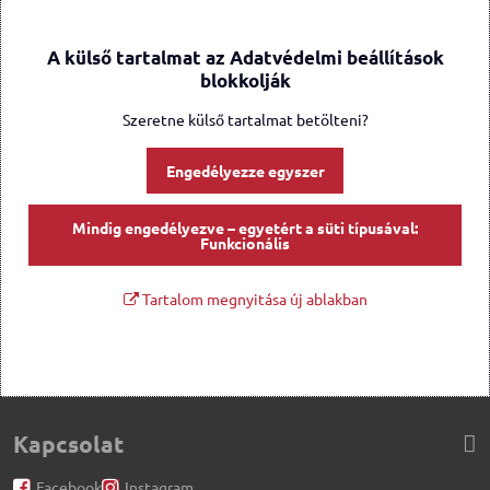
A külső tartalmat az Adatvédelmi beállítások
blokkolják
Szeretne külső tartalmat betölteni?
Engedélyezze egyszer
Mindig engedélyezve – egyetért a süti típusával:
Funkcionális
Tartalom megnyitása új ablakban
Kapcsolat
Facebook
Instagram