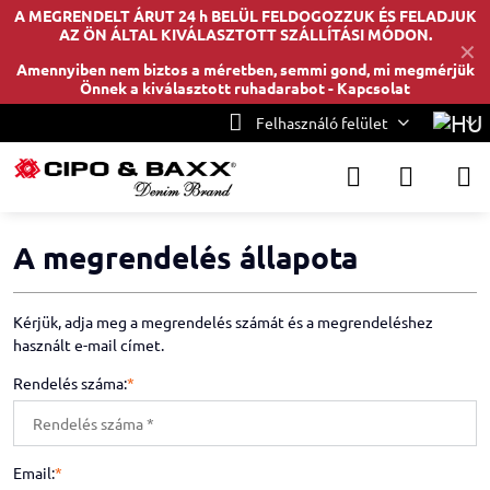
A MEGRENDELT ÁRUT 24 h BELÜL FELDOGOZZUK ÉS FELADJUK
AZ ÖN ÁLTAL KIVÁLASZTOTT SZÁLLÍTÁSI MÓDON.
✕
Amennyiben nem biztos a méretben, semmi gond, mi megmérjük
Önnek a kiválasztott ruhadarabot -
Kapcsolat
Felhasználó felület
A megrendelés állapota
Kérjük, adja meg a megrendelés számát és a megrendeléshez
használt e-mail címet.
Rendelés száma:
*
Email:
*