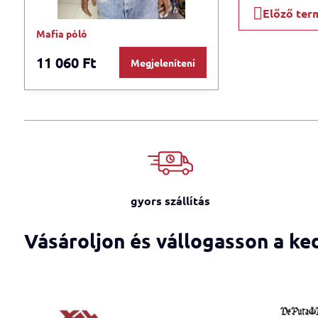
Előző ter
Mafia póló
11 060 Ft
Megjeleníteni
gyors szállítás
Vásároljon és vállogasson a ke