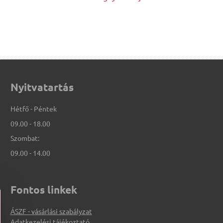
Nyitvatartás
Hétfő - Péntek
09.00 - 18.00
Szombat:
09.00 - 14.00
Fontos linkek
ÁSZF - vásárlási szabályzat
Adatkezelési tájékoztató