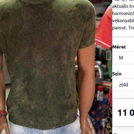
aktuális t
harmonizál
vékonyabb 
pamut. Tr
Méret
Szín
11 