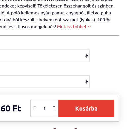
rendeket képviseli! Tökéletesen összehangolt és színben
ó! A póló kellemes nyári pamut anyagból, illetve puha
fonálból készült - helyenként szakadt (lyukas). 100 %
endi és stílusos megjelenés!
Mutass többet
060 Ft
Kosárba