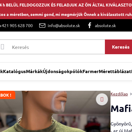
4 h BELÜL FELDOGOZZUK ÉS FELADJUK AZ ÖN ÁLTAL KIVÁLASZTO
os a méretben, semmi gond, mi megmérjük Önnek a kiválasztott ru
 +421 905 628 700
info@absolute.sk
absolute.sk
Keresés
nk
Katalógus
Márkák
Újdonságok
pólók
Farmer
Mérettáblázat
Kezdőlap
BOK !
Mafi
Gyönyörű, 
- az új Ma