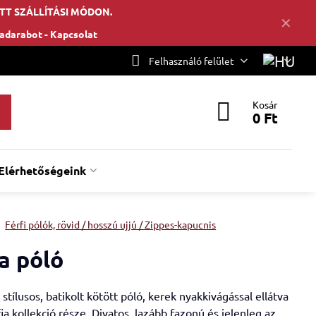
TT SZÁLLÍTÁSI MÓDON.
✕
hadarabot -
Kapcsolat
Felhasználó felület
Kosár
0 Ft
Elérhetőségeink
Férfi pólók, rövid / hosszú ujjú / Zippes-kapucnis
a póló
stílusos, batikolt kötött póló, kerek nyakkivágással ellátva
fia kollekció része. Divatos, lazább fazonú és jelenleg az