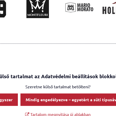
ülső tartalmat az Adatvédelmi beállítások blokko
Szeretne külső tartalmat betölteni?
gyszer
Mindig engedélyezve – egyetért a süti típusáv
Tartalom megnyitása új ablakban