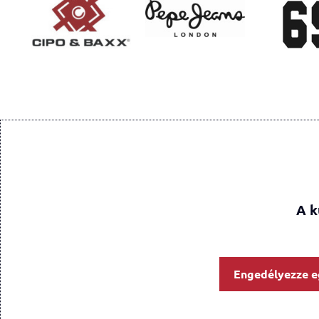
A k
Engedélyezze e