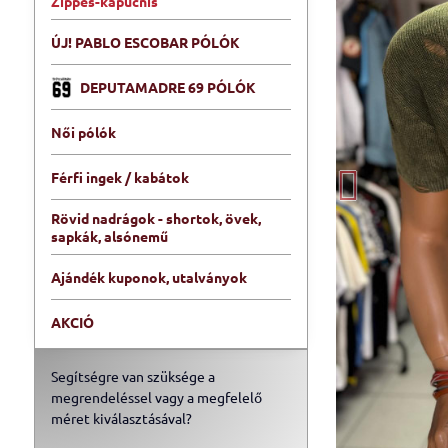
Zippes-kapucnis
ÚJ! PABLO ESCOBAR PÓLÓK
DEPUTAMADRE 69 PÓLÓK
Női pólók
Férfi ingek / kabátok
Rövid nadrágok - shortok, övek,
sapkák, alsónemű
Ajándék kuponok, utalványok
AKCIÓ
Segítségre van szüksége a
megrendeléssel vagy a megfelelő
méret kiválasztásával?