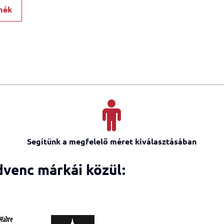
mék
Segítünk a megfelelő méret kiválasztásában
dvenc márkái közül: