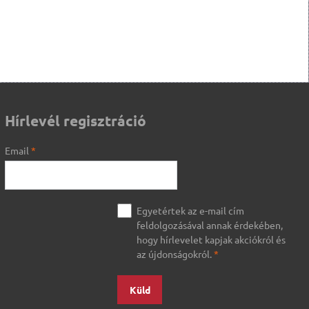
Hírlevél regisztráció
Email
*
Egyetértek az e-mail cím
feldolgozásával annak érdekében,
hogy hírlevelet kapjak akciókról és
az újdonságokról.
*
Küld