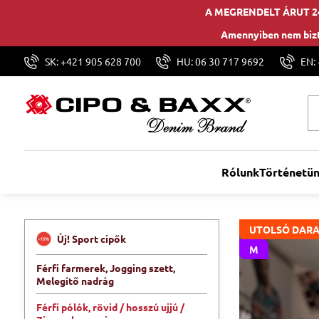
A MEGRENDELT ÁRUT 2
Amennyiben nem bizt
SK: +421 905 628 700
HU: 06 30 717 9692
EN:
Rólunk
Történetü
UTOLSÓ DARA
Új! Sport cipők
M
Férfi farmerek, Jogging szett,
Melegítő nadrág
Férfi pólók, rövid / hosszú ujjú /