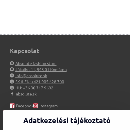
Kapcsolat
Absolute fashion store
Jókaiho 41, 945 01 Komárno
info@absolute.sk
SK & EN: +421 905 628 700
HU: +36 30 717 9692
absolute.sk
Facebook
Instagram
Adatkezelési tájékoztató