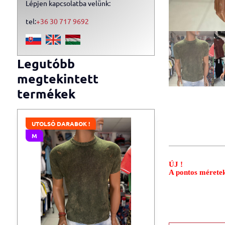
Lépjen kapcsolatba velünk:
tel:
+36 30 717 9692
Legutóbb
megtekintett
termékek
UTOLSÓ DARABOK !
M
ÚJ !
A pontos méretek