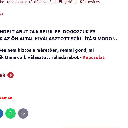
el kapcsolatos kérdése van?
Figyelő
Kézbesítés
os
NDELT ÁRUT 24 h BELÜL FELDOGOZZUK ÉS
K AZ ÖN ÁLTAL KIVÁLASZTOTT SZÁLLÍTÁSI MÓDON.
en nem biztos a méretben, semmi gond, mi
k Önnek a kiválasztott ruhadarabot -
Kapcsolat
ek
0
számon.
inkedIn
WhatsApp
E-
mail