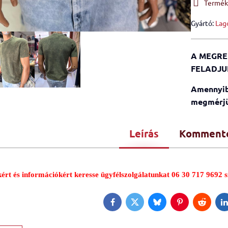
Termékk
Gyártó:
Lag
A MEGRE
FELADJU
Amennyib
megmérjü
Leírás
Komment
ért és információkért keresse
ügyfélszolgálatunkat
06 30 717 9692
Facebook
Twitter
Bluesky
Pinterest
Reddit
L