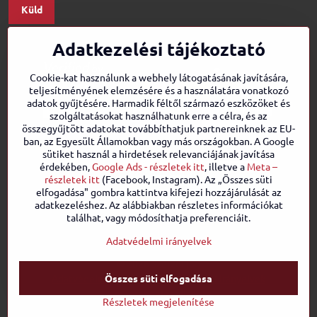
Küld
Adatkezelési tájékoztató
Cookie-kat használunk a webhely látogatásának javítására,
teljesítményének elemzésére és a használatára vonatkozó
adatok gyűjtésére. Harmadik féltől származó eszközöket és
szolgáltatásokat használhatunk erre a célra, és az
összegyűjtött adatokat továbbíthatjuk partnereinknek az EU-
ban, az Egyesült Államokban vagy más országokban. A Google
sütiket használ a hirdetések relevanciájának javítása
érdekében,
Google Ads - részletek itt
, illetve a
Meta –
részletek itt
(Facebook, Instagram). Az „Összes süti
elfogadása" gombra kattintva kifejezi hozzájárulását az
adatkezeléshez. Az alábbiakban részletes információkat
találhat, vagy módosíthatja preferenciáit.
Adatvédelmi irányelvek
©
2026
Szerzői jog
Összes süti elfogadása
Adatvédelmi beállítások
Adatvédelmi irányelvek
A megrendelés állapota
Részletek megjelenítése
A weboldalt létrehozta:
BiznisWeb.sk