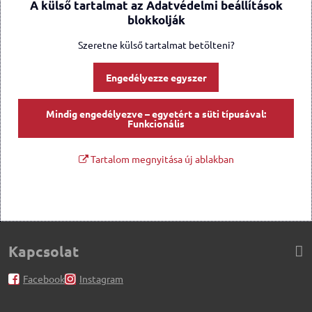
A külső tartalmat az Adatvédelmi beállítások
blokkolják
Szeretne külső tartalmat betölteni?
Engedélyezze egyszer
Mindig engedélyezve – egyetért a süti típusával:
Funkcionális
Tartalom megnyitása új ablakban
Kapcsolat
Facebook
Instagram