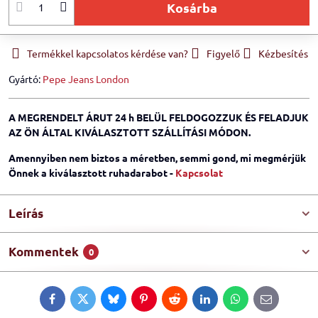
Kosárba
Termékkel kapcsolatos kérdése van?
Figyelő
Kézbesítés
Gyártó:
Pepe Jeans London
A MEGRENDELT ÁRUT 24 h BELÜL FELDOGOZZUK ÉS FELADJUK
AZ ÖN ÁLTAL KIVÁLASZTOTT SZÁLLÍTÁSI MÓDON.
Amennyiben nem biztos a méretben, semmi gond, mi megmérjük
Önnek a kiválasztott ruhadarabot -
Kapcsolat
Leírás
Kommentek
0
Facebook
Twitter
Bluesky
Pinterest
Reddit
LinkedIn
WhatsApp
E-
mail