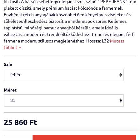
biztosít. A hátsó zsebet egy elegáns ezüstszínű " PEPE JEANS " fém
plakett díszíti, amely prémium hatást kölcsönöz a farmernek.
Enyhén stretch anyagának köszönhetően kényelmes viseletet és
tökéletes illeszkedést biztosít a mindennapok során. Kellemes
tapintású, minőségi pamut anyagból készült, amely ideális
választás a modern és trendi öltözködéshez. Trendi és elegáns férfi
farmer a modern, stílusos megjelenéshez. Hossza: L32
Mutass
többet
Szín
Méret
25 860 Ft