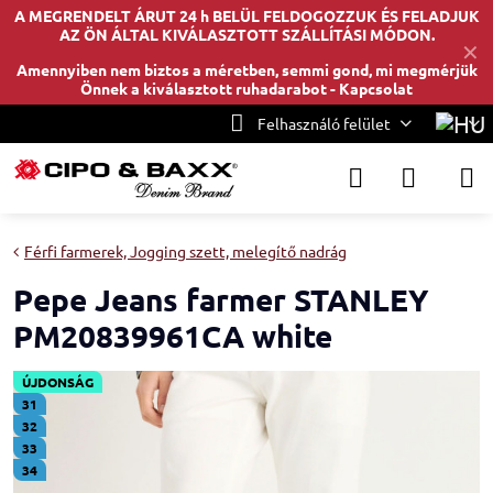
A MEGRENDELT ÁRUT 24 h BELÜL FELDOGOZZUK ÉS FELADJUK
AZ ÖN ÁLTAL KIVÁLASZTOTT SZÁLLÍTÁSI MÓDON.
✕
Amennyiben nem biztos a méretben, semmi gond, mi megmérjük
Önnek a kiválasztott ruhadarabot -
Kapcsolat
Felhasználó felület
Férfi farmerek, Jogging szett, melegítő nadrág
Pepe Jeans farmer STANLEY
PM20839961CA white
ÚJDONSÁG
31
32
33
34