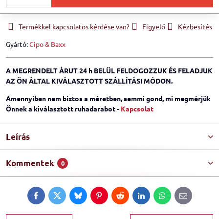
Termékkel kapcsolatos kérdése van?
Figyelő
Kézbesítés
Gyártó:
Cipo & Baxx
A MEGRENDELT ÁRUT 24 h BELÜL FELDOGOZZUK ÉS FELADJUK
AZ ÖN ÁLTAL KIVÁLASZTOTT SZÁLLÍTÁSI MÓDON.
Amennyiben nem biztos a méretben, semmi gond, mi megmérjük
Önnek a kiválasztott ruhadarabot -
Kapcsolat
Leírás
Kommentek
0
Facebook
Twitter
Bluesky
Pinterest
Reddit
LinkedIn
WhatsApp
E-
mail