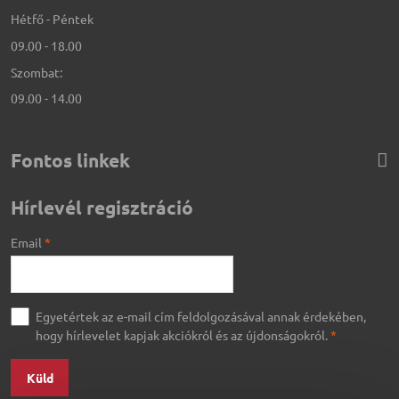
Hétfő - Péntek
09.00 - 18.00
Szombat:
09.00 - 14.00
Fontos linkek
Hírlevél regisztráció
Email
*
Egyetértek az e-mail cím feldolgozásával annak érdekében,
hogy hírlevelet kapjak akciókról és az újdonságokról.
*
Küld