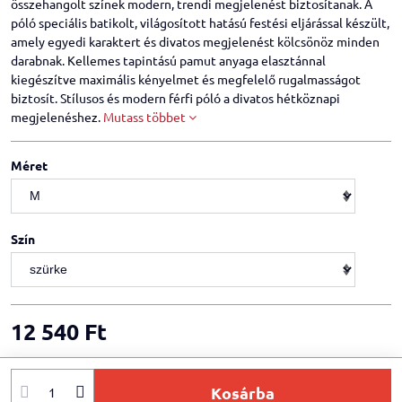
összehangolt színek modern, trendi megjelenést biztosítanak. A
póló speciális batikolt, világosított hatású festési eljárással készült,
amely egyedi karaktert és divatos megjelenést kölcsönöz minden
darabnak. Kellemes tapintású pamut anyaga elasztánnal
kiegészítve maximális kényelmet és megfelelő rugalmasságot
biztosít. Stílusos és modern férfi póló a divatos hétköznapi
megjelenéshez.
Mutass többet
Méret
Szín
12 540 Ft
Kosárba