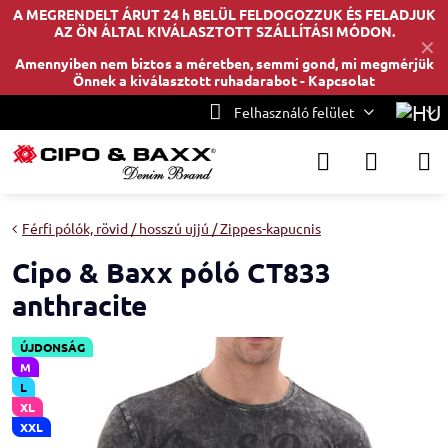
A MEGRENDELT ÁRUT 24 h BELÜL FELDOGOZZUK ÉS FELADJUK
AZ ÖN ÁLTAL KIVÁLASZTOTT SZÁLLÍTÁSI MÓDON.
✕
Amennyiben nem biztos a méretben, semmi gond, mi megmérjük
Önnek a kiválasztott ruhadarabot -
Kapcsolat
Felhasználó felület
Férfi pólók, rövid / hosszú ujjú / Zippes-kapucnis
Cipo & Baxx póló CT833
anthracite
ÚJDONSÁG
M
L
XL
XXL