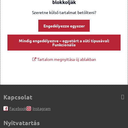
blokkolják
Szeretne külső tartalmat betölteni?
Engedélyezze egyszer
Mindig engedélyezve – egyetért a süti típusával:
Funkcionális
Tartalom megnyitása új ablakban
Kapcsolat
Facebook
Instagram
Nyitvatartás