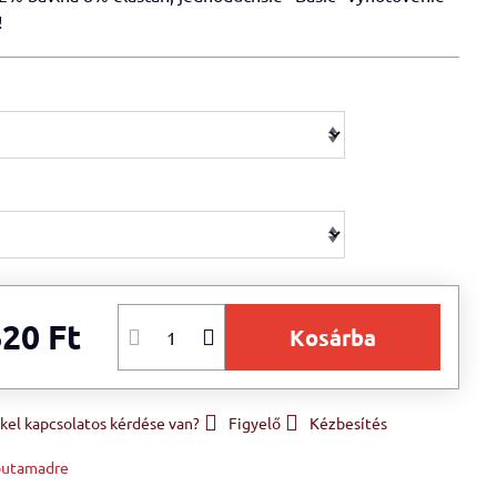
!
620 Ft
Kosárba
el kapcsolatos kérdése van?
Figyelő
Kézbesítés
utamadre