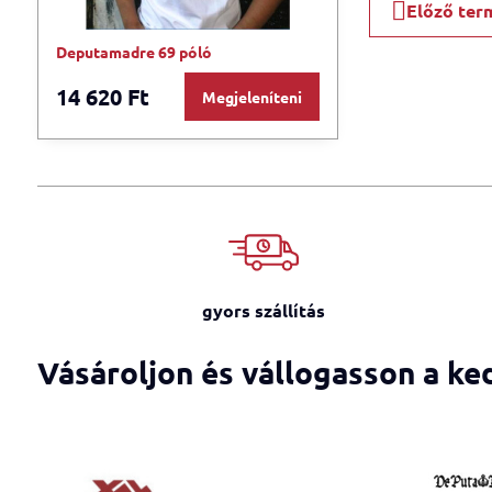
Előző ter
Deputamadre 69 póló
14 620 Ft
Megjeleníteni
gyors szállítás
Vásároljon és vállogasson a ke