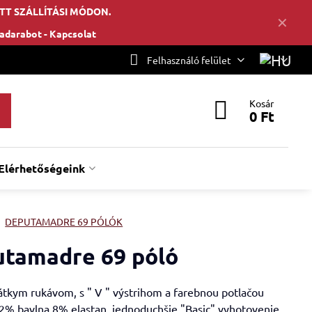
TT SZÁLLÍTÁSI MÓDON.
✕
hadarabot -
Kapcsolat
Felhasználó felület
Kosár
0 Ft
Elérhetőségeink
DEPUTAMADRE 69 PÓLÓK
tamadre 69 póló
rátkym rukávom, s " V " výstrihom a farebnou potlačou
2% bavlna 8% elastan, jednoduchšie "Basic" vyhotovenie