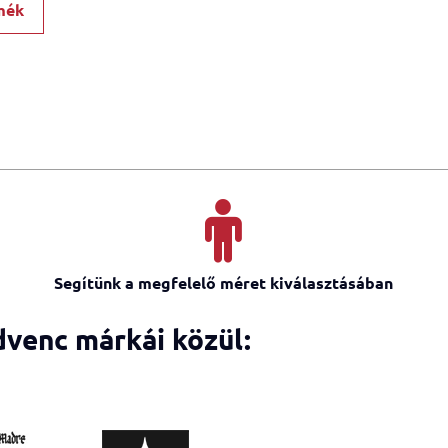
mék
Segítünk a megfelelő méret kiválasztásában
dvenc márkái közül: