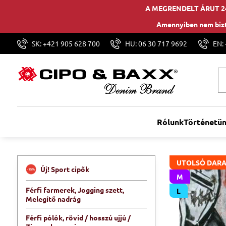
A MEGRENDELT ÁRUT 2
Amennyiben nem bizt
SK: +421 905 628 700
HU: 06 30 717 9692
EN:
Rólunk
Történetü
UTOLSÓ DARA
Új! Sport cipők
M
Férfi farmerek, Jogging szett,
L
Melegítő nadrág
Férfi pólók, rövid / hosszú ujjú /