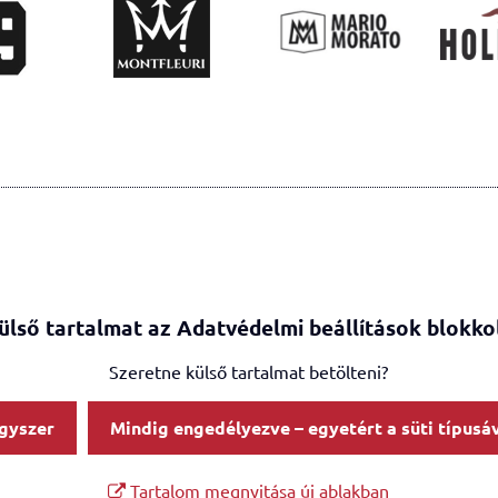
ülső tartalmat az Adatvédelmi beállítások blokko
Szeretne külső tartalmat betölteni?
gyszer
Mindig engedélyezve – egyetért a süti típusáv
Tartalom megnyitása új ablakban