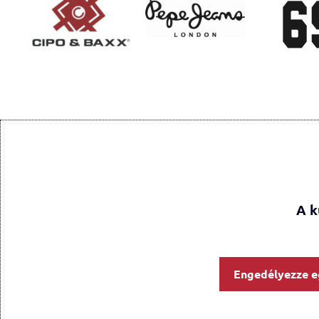
A k
Engedélyezze e