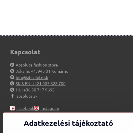
Kapcsolat
Absolute fashion store
Jókaiho 41, 945 01 Komárno
info@absolute.sk
SK & EN: +421 905 628 700
HU: +36 30 717 9692
absolute.sk
Facebook
Instagram
Adatkezelési tájékoztató