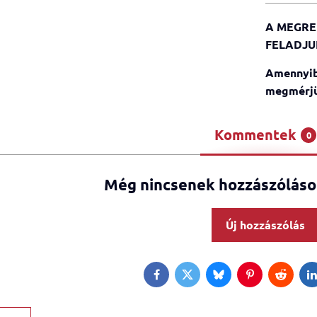
A MEGRE
FELADJU
Amennyib
megmérjü
Kommentek
0
Még nincsenek hozzászólások
Új hozzászólás
Facebook
Twitter
Bluesky
Pinterest
Reddit
L