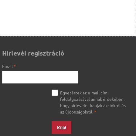
Hírlevél regisztráció
Email
*
Egyetértek az e-mail cím
feldolgozásával annak érdekében,
hogy hírlevelet kapjak akciókról és
az újdonságokról.
*
Küld