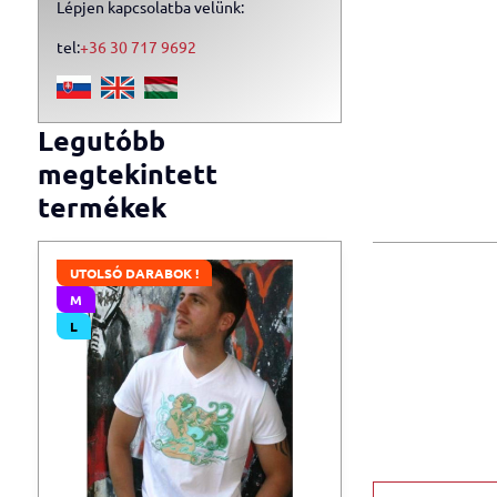
Lépjen kapcsolatba velünk:
tel:
+36 30 717 9692
Legutóbb
megtekintett
termékek
UTOLSÓ DARABOK !
M
L