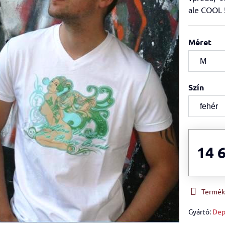
ale COOL 
Méret
Szín
14 
Termékk
Gyártó:
Dep