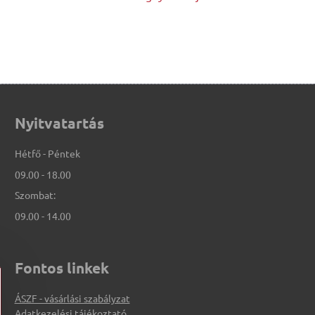
Nyitvatartás
Hétfő - Péntek
09.00 - 18.00
Szombat:
09.00 - 14.00
Fontos linkek
ÁSZF - vásárlási szabályzat
Adatkezelési tájékoztató