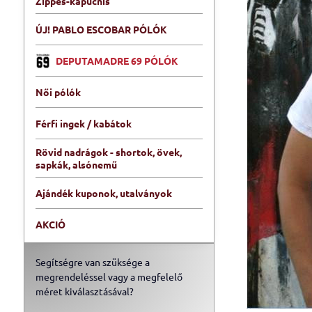
Zippes-kapucnis
ÚJ! PABLO ESCOBAR PÓLÓK
DEPUTAMADRE 69 PÓLÓK
Női pólók
Férfi ingek / kabátok
Rövid nadrágok - shortok, övek,
sapkák, alsónemű
Ajándék kuponok, utalványok
AKCIÓ
Segítségre van szüksége a
megrendeléssel vagy a megfelelő
méret kiválasztásával?