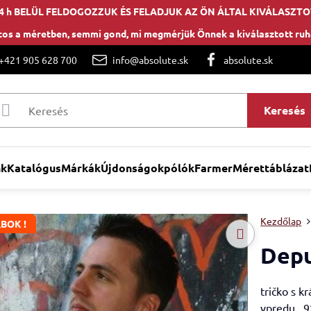
4 h BELÜL FELDOGOZZUK ÉS FELADJUK AZ ÖN ÁLTAL KIVÁLASZTO
os a méretben, semmi gond, mi megmérjük Önnek a kiválasztott ru
 +421 905 628 700
info@absolute.sk
absolute.sk
Keresés
nk
Katalógus
Márkák
Újdonságok
pólók
Farmer
Mérettáblázat
Kezdőlap
BOK !
Depu
tričko s k
vpredu, 9