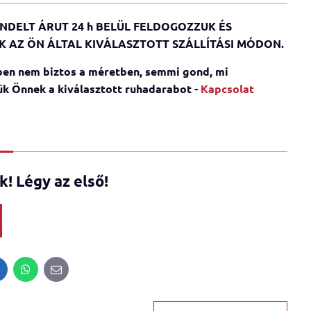
NDELT ÁRUT 24 h BELÜL FELDOGOZZUK ÉS
K AZ ÖN ÁLTAL KIVÁLASZTOTT SZÁLLÍTÁSI MÓDON.
en nem biztos a méretben, semmi gond, mi
k Önnek a kiválasztott ruhadarabot -
Kapcsolat
! Légy az első!
inkedIn
WhatsApp
E-
mail