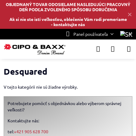
OBJEDNANÝ TOVAR ODOSIELAME NASLEDUJÚCI PRACOVNÝ
DEŇ PODĽA ZVOLENÉHO SPÔSOBU DORUČENIA
✕
Ak si nie ste istí veľkosťou, oblečenie Vám radi premeriame
-
kontaktujte nás
Panel používateľa
Desquared
V tejto kategórii nie sú žiadne výrobky.
Potrebujete pomôcť s objednávkou alebo výberom správnej
veľkosti?
Kontaktujte nás:
tel:
+421 905 628 700