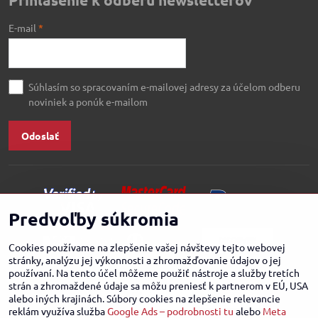
E-mail
*
Súhlasím so spracovaním e-mailovej adresy za účelom odberu
noviniek a ponúk e-mailom
Odoslať
Predvoľby súkromia
Cookies používame na zlepšenie vašej návštevy tejto webovej
stránky, analýzu jej výkonnosti a zhromažďovanie údajov o jej
používaní. Na tento účel môžeme použiť nástroje a služby tretích
strán a zhromaždené údaje sa môžu preniesť k partnerom v EÚ, USA
alebo iných krajinách. Súbory cookies na zlepšenie relevancie
reklám využíva služba
Google Ads – podrobnosti tu
alebo
Meta