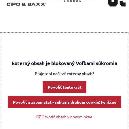
Externý obsah je blokovaný Voľbami súkromia
Prajete si načítať externý obsah?
Povoliť tentokrát
Povoliť a zapamätať - súhlas s druhom cookie: Funkčné
Otvoriť obsah v novom okne