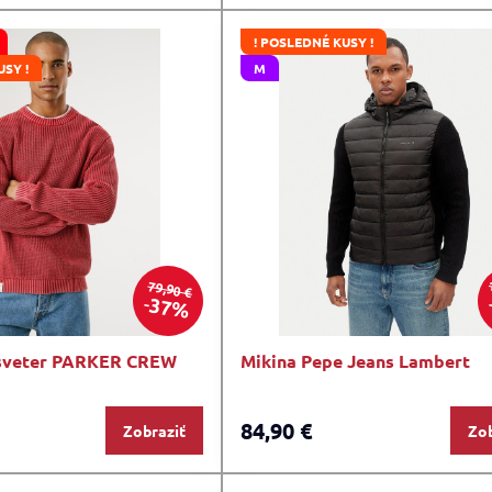
! POSLEDNÉ KUSY !
USY !
M
79,90 €
37%
 sveter PARKER CREW
Mikina Pepe Jeans Lambert
84,90 €
Zobraziť
Zob