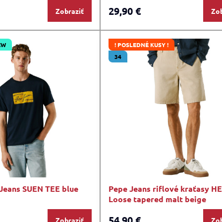
29,90 €
Zobraziť
Zob
EW
! POSLEDNÉ KUSY !
34
 Jeans SUEN TEE blue
Pepe Jeans riflové kraťasy H
Loose tapered malt beige
54,90 €
Zobraziť
Zob