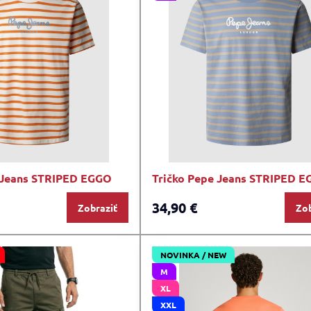
 Jeans STRIPED EGGO
Tričko Pepe Jeans STRIPED 
34,90 €
Zobraziť
Zob
NOVINKA / NEW
M
XL
XXL