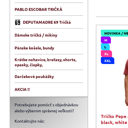
PABLO ESCOBAR TRIČKÁ
DEPUTAMADRE 69 Tričká
NOVINKA / N
Dámske tričká / mikiny
M
L
Pánske košele, bundy
XL
Krátke nohavice, kraťasy, shorts,
XXL
opasky, čiapky,
Darčekové poukážky
AKCIA !!
Potrebujete pomôcť s objednávkou
alebo výberom správnej veľkosti?
Tričko Pepe
Kontaktujte nás:
black, white