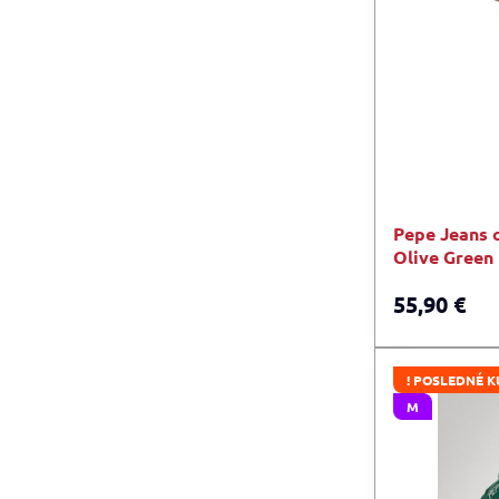
Pepe Jeans 
Olive Green
55,90 €
! POSLEDNÉ K
M