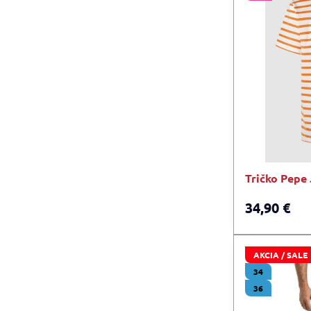
Tričko Pepe
34,90 €
AKCIA / SALE
34
36