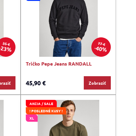
35 €
77 €
23%
40%
Tričko Pepe Jeans RANDALL
45,90 €
raziť
Zobraziť
AKCIA / SALE
! POSLEDNÉ KUSY !
XL