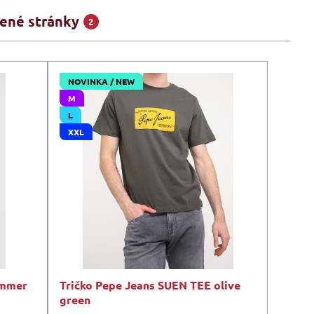
ené stránky
2
NOVINKA / NEW
M
L
XXL
ummer
Tričko Pepe Jeans SUEN TEE olive
green