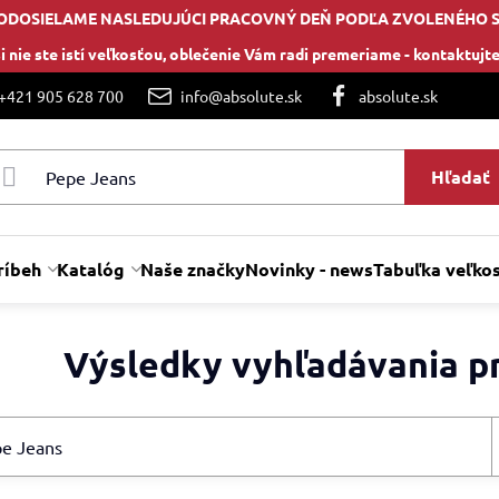
ODOSIELAME NASLEDUJÚCI PRACOVNÝ DEŇ PODĽA ZVOLENÉHO 
i nie ste istí veľkosťou, oblečenie Vám radi premeriame -
kontaktujte
 +421 905 628 700
info@absolute.sk
absolute.sk
Hľadať
ríbeh
Katalóg
Naše značky
Novinky - news
Tabuľka veľkos
Výsledky vyhľadávania pr