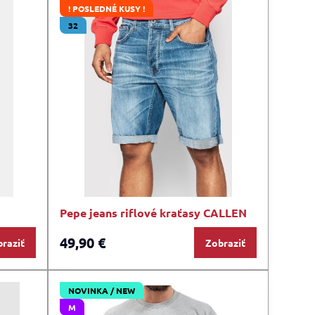
! POSLEDNÉ KUSY !
32
Pepe jeans riflové kraťasy CALLEN
49,90 €
raziť
Zobraziť
NOVINKA / NEW
M