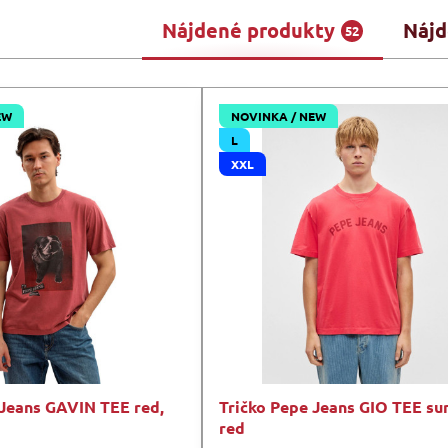
Nájdené produkty
Nájd
52
EW
NOVINKA / NEW
L
XXL
 Jeans GAVIN TEE red,
Tričko Pepe Jeans GIO TEE s
red