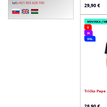
tel:
+421 905 628 700
29,90 €
NOVINKA / N
S
M
XXL
Tričko Pepe
28,90 €