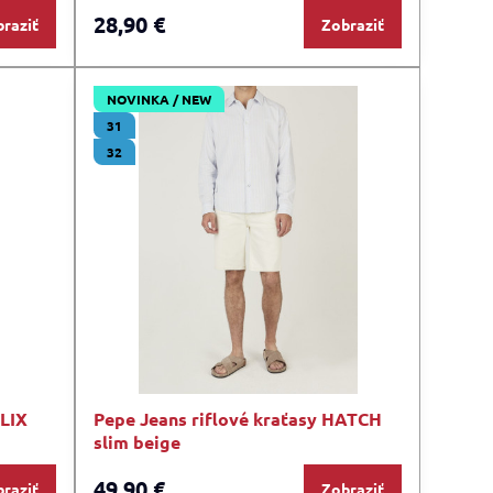
28,90 €
raziť
Zobraziť
NOVINKA / NEW
31
32
ELIX
Pepe Jeans riflové kraťasy HATCH
slim beige
49,90 €
raziť
Zobraziť