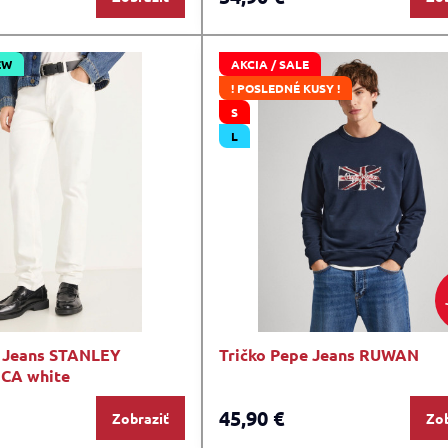
EW
AKCIA / SALE
! POSLEDNÉ KUSY !
S
L
e Jeans STANLEY
Tričko Pepe Jeans RUWAN
CA white
45,90 €
Zobraziť
Zob