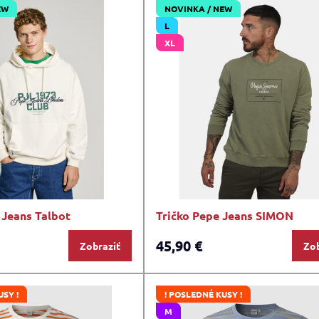
EW
NOVINKA / NEW
L
XL
 Jeans Talbot
Tričko Pepe Jeans SIMON
45,90 €
Zobraziť
Zob
USY !
! POSLEDNÉ KUSY !
M