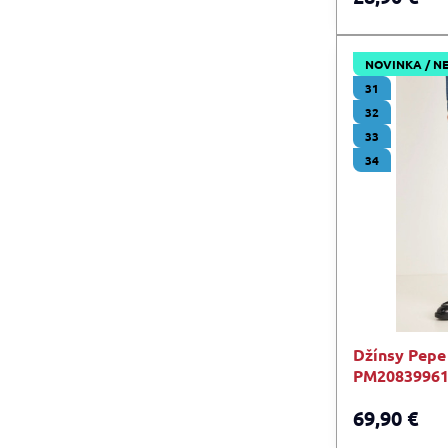
NOVINKA / N
31
32
33
34
Džínsy Pep
PM20839961
69,90 €