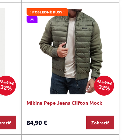
! POSLEDNÉ KUSY !
M
125,90 €
125,90 €
32%
32%
Mikina Pepe Jeans Clifton Mock
84,90 €
raziť
Zobraziť