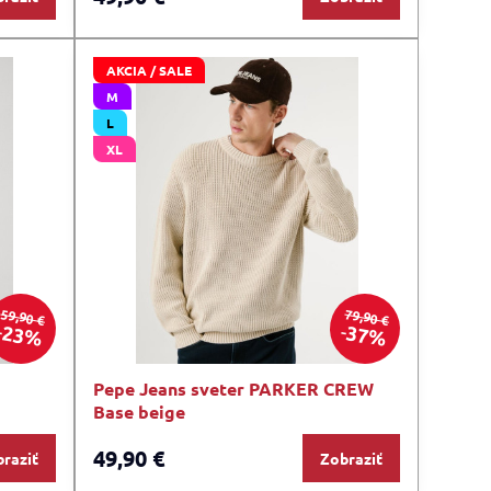
AKCIA / SALE
M
L
XL
59,90 €
79,90 €
23%
37%
Pepe Jeans sveter PARKER CREW
Base beige
49,90 €
raziť
Zobraziť