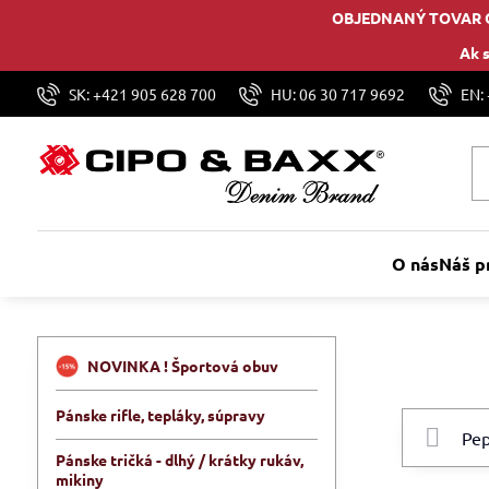
OBJEDNANÝ TOVAR 
Ak s
SK: +421 905 628 700
HU: 06 30 717 9692
EN:
O nás
Náš p
NOVINKA ! Športová obuv
Pánske rifle, tepláky, súpravy
Pánske tričká - dlhý / krátky rukáv,
mikiny