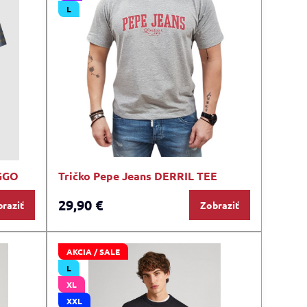
L
EGGO
Tričko Pepe Jeans DERRIL TEE
29,90 €
raziť
Zobraziť
AKCIA / SALE
L
XL
XXL