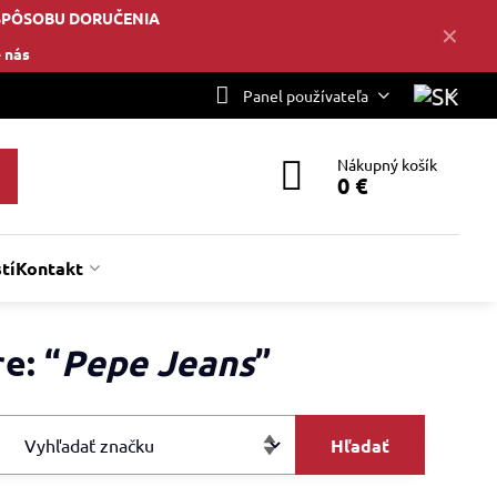
SPÔSOBU DORUČENIA
✕
 nás
Panel používateľa
Nákupný košík
0 €
tí
Kontakt
e: “
Pepe Jeans
”
Hľadať