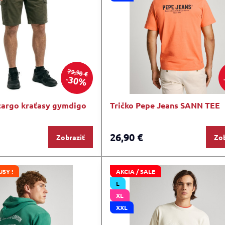
79,90 €
30%
cargo kraťasy gymdigo
Tričko Pepe Jeans SANN TEE
26,90 €
Zobraziť
Zob
USY !
AKCIA / SALE
L
XL
XXL