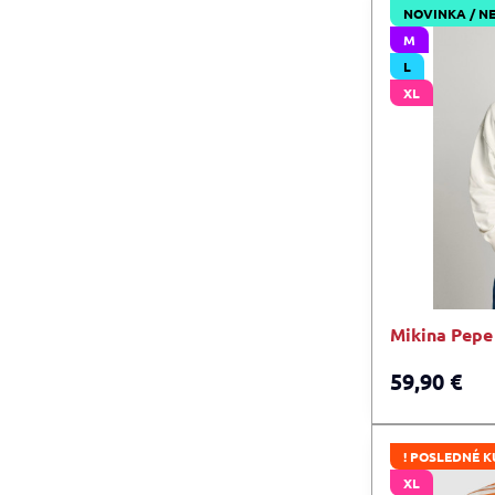
NOVINKA / N
M
L
XL
Mikina Pepe
59,90 €
! POSLEDNÉ K
XL