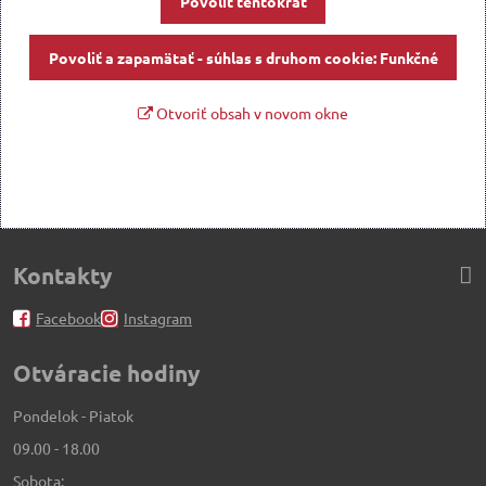
Povoliť tentokrát
Povoliť a zapamätať - súhlas s druhom cookie: Funkčné
Otvoriť obsah v novom okne
Kontakty
Facebook
Instagram
Otváracie hodiny
Pondelok - Piatok
09.00 - 18.00
Sobota: