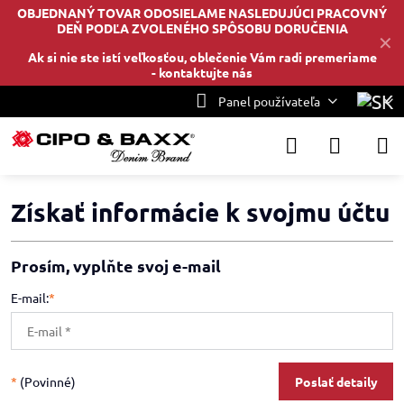
OBJEDNANÝ TOVAR ODOSIELAME NASLEDUJÚCI PRACOVNÝ
DEŇ PODĽA ZVOLENÉHO SPÔSOBU DORUČENIA
✕
Ak si nie ste istí veľkosťou, oblečenie Vám radi premeriame
-
kontaktujte nás
Panel používateľa
Získať informácie k svojmu účtu
Prosím, vyplňte svoj e-mail
E-mail:
*
*
(Povinné)
Poslať detaily