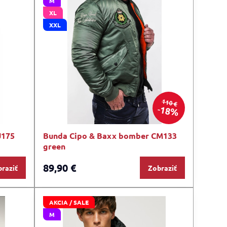
M
XL
XXL
110 €
18%
J175
Bunda Cipo & Baxx bomber CM133
green
89,90 €
raziť
Zobraziť
AKCIA / SALE
M