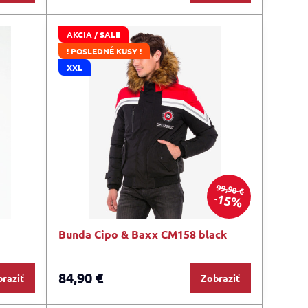
AKCIA / SALE
! POSLEDNÉ KUSY !
XXL
99,90 €
15%
Bunda Cipo & Baxx CM158 black
84,90 €
raziť
Zobraziť