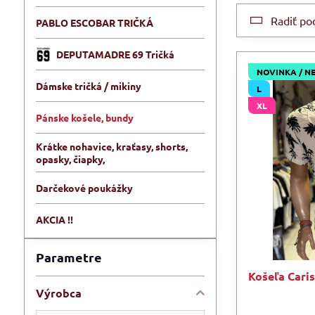
Radiť po
PABLO ESCOBAR TRIČKÁ
DEPUTAMADRE 69 Tričká
NOVINKA / N
Dámske tričká / mikiny
L
XL
Pánske košele, bundy
Krátke nohavice, kraťasy, shorts,
opasky, čiapky,
Darčekové poukážky
AKCIA !!
Parametre
Košeľa Cari
Výrobca