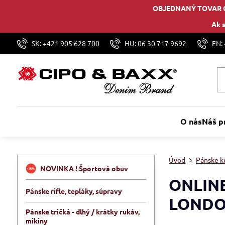
OBJEDNANÝ TOVAR 
Ak s
SK: +421 905 628 700
HU: 06 30 717 9692
EN:
O nás
Náš p
Úvod
Pánske k
NOVINKA ! Športová obuv
ONLIN
Pánske rifle, tepláky, súpravy
LONDO
Pánske tričká - dlhý / krátky rukáv,
mikiny