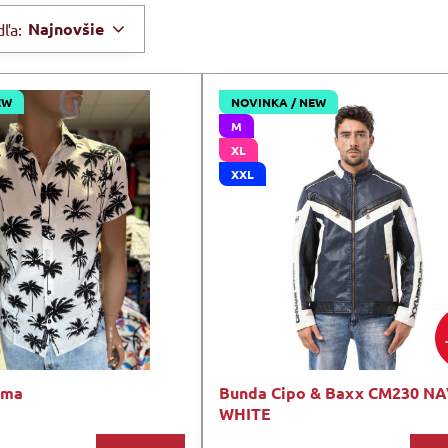
Najnovšie
dľa:
EW
NOVINKA / NEW
M
XL
XXL
sma
Bunda Cipo & Baxx CM230 NA
WHITE