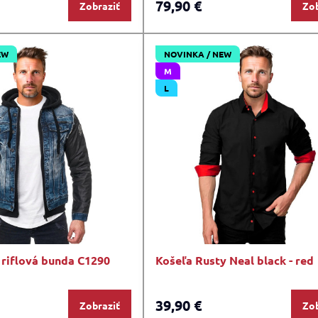
79,90 €
Zobraziť
Zob
EW
NOVINKA / NEW
M
L
 riflová bunda C1290
Košeľa Rusty Neal black - red
39,90 €
Zobraziť
Zob