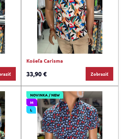
Košeľa Carisma
33,90 €
raziť
Zobraziť
NOVINKA / NEW
M
L