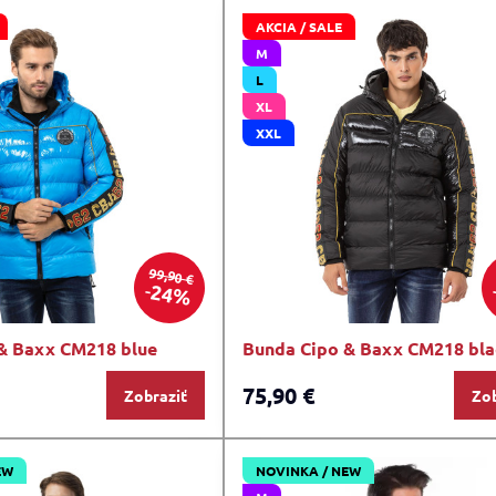
AKCIA / SALE
M
L
XL
XXL
99,90 €
24%
& Baxx CM218 blue
Bunda Cipo & Baxx CM218 bla
75,90 €
Zobraziť
Zob
EW
NOVINKA / NEW