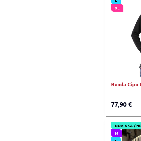
L
XL
Bunda Cipo 
77,90 €
NOVINKA / N
M
L