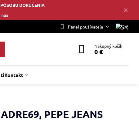
SPÔSOBU DORUČENIA
✕
 nás
Panel používateľa
Nákupný košík
0 €
tí
Kontakt
ADRE69, PEPE JEANS