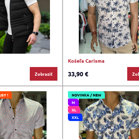
Košeľa Carisma
33,90 €
Zobraziť
Zob
USY !
NOVINKA / NEW
M
XL
XXL