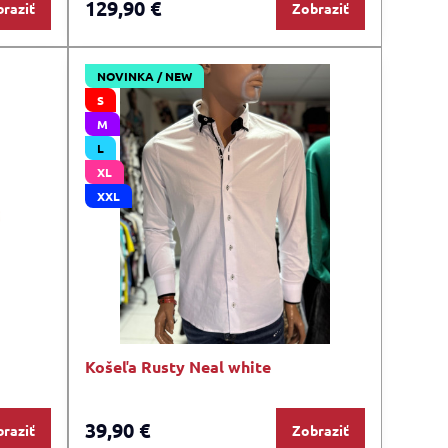
129,90 €
raziť
Zobraziť
NOVINKA / NEW
S
M
L
XL
XXL
Košeľa Rusty Neal white
39,90 €
raziť
Zobraziť