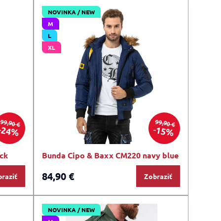
NOVINKA / NEW
M
L
XL
99,90 €
99,90 €
24%
15%
ck
Bunda Cipo & Baxx CM220 navy blue
84,90 €
raziť
Zobraziť
NOVINKA / NEW