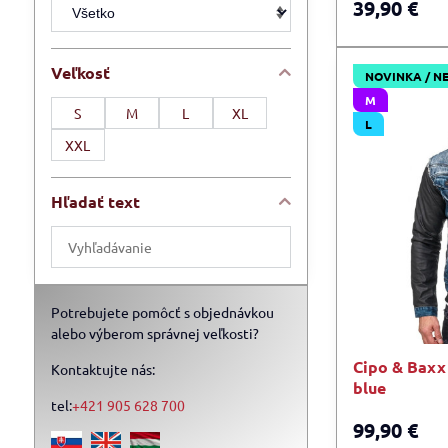
39,90 €
Veľkosť
NOVINKA / N
M
S
M
L
XL
L
XXL
Hľadať text
Prehľadať
výsledky
filtra
fulltextom
Potrebujete pomôcť s objednávkou
alebo výberom správnej veľkosti?
Cipo & Baxx
Kontaktujte nás:
blue
tel:
+421 905 628 700
99,90 €