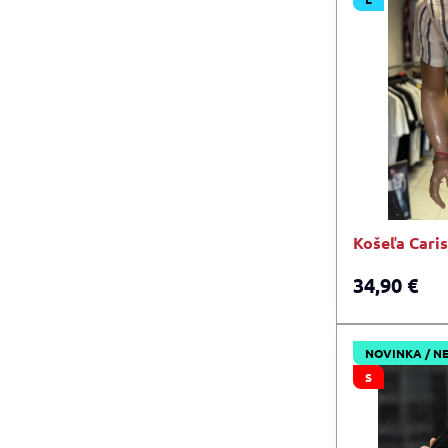
Košeľa Cari
34,90 €
NOVINKA / N
S