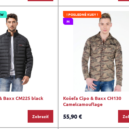
EW
! POSLEDNÉ KUSY !
M
& Baxx CM225 black
Košeľa Cipo & Baxx CH130
Camelcamouflage
55,90 €
Zobraziť
Zob