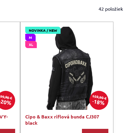
42
položiek
NOVINKA / NEW
M
XL
159,90 €
99,90 €
20%
18%
VY-
Cipo & Baxx riflová bunda CJ307
black