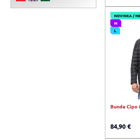
NOVINKA / N
M
L
Bunda Cipo 
84,90 €