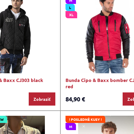
M
L
XL
& Baxx CJ303 black
Bunda Cipo & Baxx bomber C
red
84,90 €
Zobraziť
Zob
EW
! POSLEDNÉ KUSY !
M