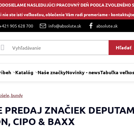
ODOSIELAME NASLEDUJÚCI PRACOVNÝ DEŇ PODĽA ZVOLENÉHO 
i nie ste istí veľkosťou, oblečenie Vám radi premeriame -
kontaktujte
 +421 905 628 700
info@absolute.sk
absolute.sk
Hľadať
ríbeh
Katalóg
Naše značky
Novinky - news
Tabuľka veľkos
ošele, bundy
E PREDAJ ZNAČIEK DEPUTAM
N, CIPO & BAXX