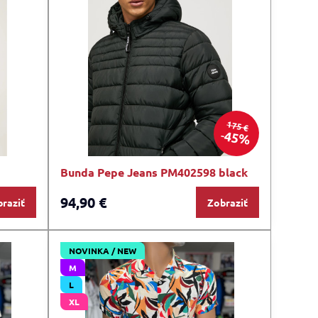
175 €
45%
Bunda Pepe Jeans PM402598 black
94,90 €
raziť
Zobraziť
NOVINKA / NEW
M
L
XL