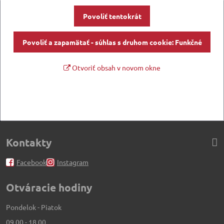
Povoliť tentokrát
Povoliť a zapamätať - súhlas s druhom cookie: Funkčné
Otvoriť obsah v novom okne
Kontakty
Facebook
Instagram
Otváracie hodiny
Pondelok - Piatok
09.00 - 18.00