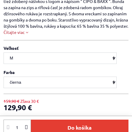
tiež zdobený nášivkou s logom a nápisom " CIPO & BAXX ". Bunda
sa zapína na zips a riflová časť je zdobená radom gombíkov. Okraj
džínsového rukáva je rozstrapkaný. S dvoma vreckami so zapínaním
na gombíky a dvoma po boku. Starostlivo vypracovaný dizajn, krásna
štýlová 100 % bavlna, rukávy a kapucňa: 65 % bavlna 35 % polyester.
Čítajte viac
Veľkosť
Farba
159,90 €
Zľava
30 €
129,90 €
Do košíka