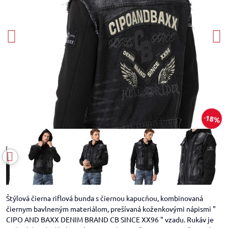
18%
Štýlová čierna riflová bunda s čiernou kapucňou, kombinovaná
čiernym bavlneným materiálom, prešívaná koženkovými nápismi "
CIPO AND BAXX DENIM BRAND CB SINCE XX96 " vzadu. Rukáv je