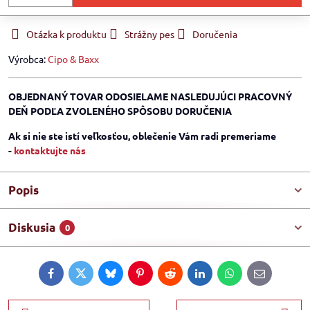
Otázka k produktu
Strážny pes
Doručenia
Výrobca:
Cipo & Baxx
OBJEDNANÝ TOVAR ODOSIELAME NASLEDUJÚCI PRACOVNÝ
DEŇ PODĽA ZVOLENÉHO SPÔSOBU DORUČENIA
Ak si nie ste istí veľkosťou, oblečenie Vám radi premeriame
-
kontaktujte nás
Popis
Diskusia
0
Facebook
Twitter
Bluesky
Pinterest
Reddit
LinkedIn
WhatsApp
E-
mail