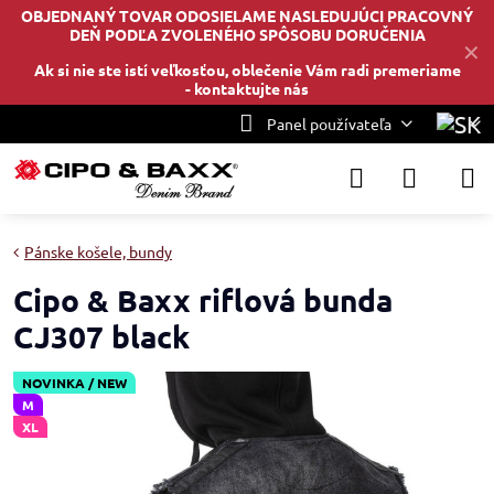
OBJEDNANÝ TOVAR ODOSIELAME NASLEDUJÚCI PRACOVNÝ
DEŇ PODĽA ZVOLENÉHO SPÔSOBU DORUČENIA
✕
Ak si nie ste istí veľkosťou, oblečenie Vám radi premeriame
-
kontaktujte nás
Panel používateľa
Pánske košele, bundy
Cipo & Baxx riflová bunda
CJ307 black
NOVINKA / NEW
M
XL