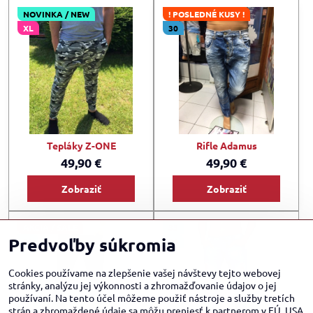
NOVINKA / NEW
! POSLEDNÉ KUSY !
XL
30
Tepláky Z-ONE
Rifle Adamus
49,90 €
49,90 €
Zobraziť
Zobraziť
AKCIA / SALE
33
Predvoľby súkromia
29
34
Cookies používame na zlepšenie vašej návštevy tejto webovej
stránky, analýzu jej výkonnosti a zhromažďovanie údajov o jej
používaní. Na tento účel môžeme použiť nástroje a služby tretích
strán a zhromaždené údaje sa môžu preniesť k partnerom v EÚ, USA