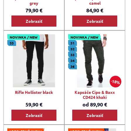
grey
camel
79,90 €
84,90 €
Zobraziť
Zobraziť
NOVINKA / NEW
NOVINKA / NEW
33
31
32
33
34
36
18%
Rifle Hollister black
Kapsáče Cipo & Baxx
CD424 khaki
59,90 €
od 89,90 €
Zobraziť
Zobraziť