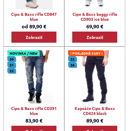
Cipo & Baxx rifle CD847
Cipo & Baxx baggy rifle
blue
CD903 ice blue
od 89,90 €
69,90 €
Zobraziť
Zobraziť
NOVINKA / NEW
! POSLEDNÉ KUSY !
30
32
31
36
32
Cipo & Baxx rifle CD391
Kapsáče Cipo & Baxx
blue
CD424 black
83,90 €
89,90 €