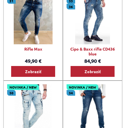
31
33
36
Rifle Max
Cipo & Baxx rifle CD436
blue
49,90 €
84,90 €
Zobraziť
Zobraziť
NOVINKA / NEW
NOVINKA / NEW
30
34