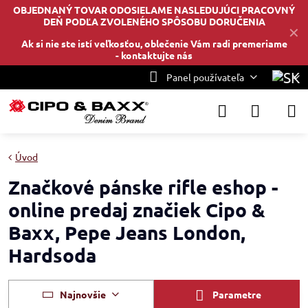
OBJEDNANÝ TOVAR ODOSIELAME NASLEDUJÚCI PRACOVNÝ
DEŇ PODĽA ZVOLENÉHO SPÔSOBU DORUČENIA
✕
Ak si nie ste istí veľkosťou, oblečenie Vám radi premeriame
-
kontaktujte nás
Panel používateľa
Úvod
Značkové pánske rifle eshop -
online predaj značiek Cipo &
Baxx, Pepe Jeans London,
Hardsoda
Najnovšie
Parametre