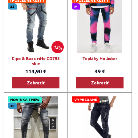
! POSLEDNÉ KUSY !
! POSLEDNÉ KUSY !
33
M
13%
Cipo & Baxx rifle CD795
Tepláky Hollister
blue
114,90 €
49 €
Zobraziť
Zobraziť
NOVINKA / NEW
VYPREDANÉ
30