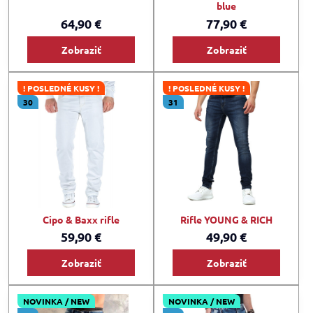
blue
64,90 €
77,90 €
Zobraziť
Zobraziť
! POSLEDNÉ KUSY !
! POSLEDNÉ KUSY !
30
31
Cipo & Baxx rifle
Rifle YOUNG & RICH
59,90 €
49,90 €
Zobraziť
Zobraziť
NOVINKA / NEW
NOVINKA / NEW