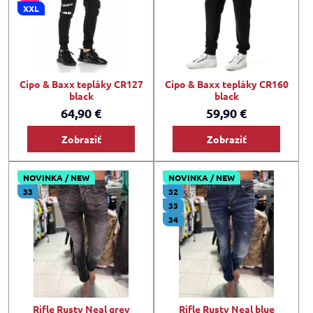
XXL
Cipo & Baxx tepláky CR127
Cipo & Baxx tepláky CR160
black
black
64,90 €
59,90 €
Zobraziť
Zobraziť
NOVINKA / NEW
NOVINKA / NEW
33
32
33
34
Rifle Rusty Neal grey
Rifle Rusty Neal blue