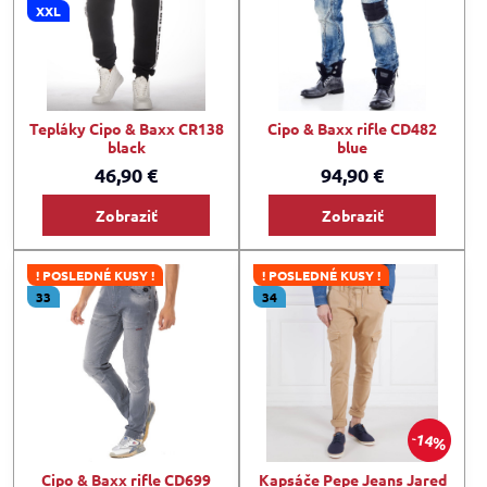
XXL
Tepláky Cipo & Baxx CR138
Cipo & Baxx rifle CD482
black
blue
46,90 €
94,90 €
Zobraziť
Zobraziť
! POSLEDNÉ KUSY !
! POSLEDNÉ KUSY !
33
34
14%
Cipo & Baxx rifle CD699
Kapsáče Pepe Jeans Jared