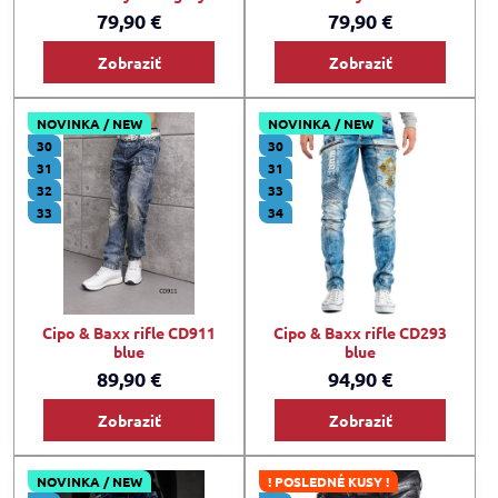
79,90 €
79,90 €
Zobraziť
Zobraziť
NOVINKA / NEW
NOVINKA / NEW
30
30
31
31
32
33
33
34
Cipo & Baxx rifle CD911
Cipo & Baxx rifle CD293
blue
blue
89,90 €
94,90 €
Zobraziť
Zobraziť
NOVINKA / NEW
! POSLEDNÉ KUSY !