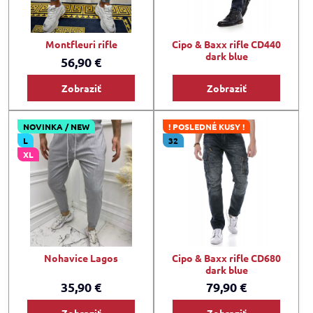
Montfleuri rifle
Cipo & Baxx rifle CD440
dark blue
56,90 €
Zobraziť
Zobraziť
NOVINKA / NEW
! POSLEDNÉ KUSY !
L
32
XL
Nohavice Lagos
Cipo & Baxx rifle CD680
dark blue
35,90 €
79,90 €
Zobraziť
Zobraziť