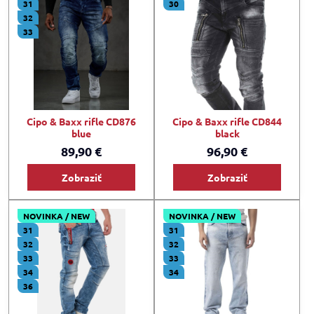
31
30
32
33
Cipo & Baxx rifle CD876
Cipo & Baxx rifle CD844
blue
black
89,90 €
96,90 €
Zobraziť
Zobraziť
NOVINKA / NEW
NOVINKA / NEW
31
31
32
32
33
33
34
34
36