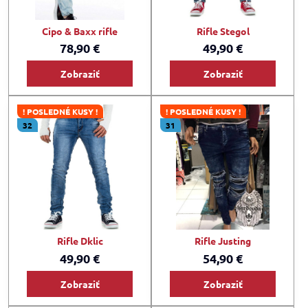
Cipo & Baxx rifle
Rifle Stegol
78,90 €
49,90 €
Zobraziť
Zobraziť
! POSLEDNÉ KUSY !
! POSLEDNÉ KUSY !
32
31
Rifle Dklic
Rifle Justing
49,90 €
54,90 €
Zobraziť
Zobraziť