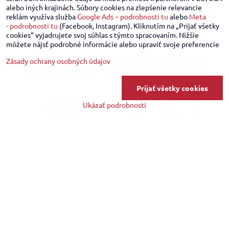
alebo iných krajinách. Súbory cookies na zlepšenie relevancie
23%
reklám využíva služba
Google Ads – podrobnosti tu
alebo
Meta
- podrobnosti tu
(Facebook, Instagram). Kliknutím na „Prijať všetky
Rifle Amica
Rifle Re ROCK
cookies“ vyjadrujete svoj súhlas s týmto spracovaním. Nižšie
môžete nájsť podrobné informácie alebo upraviť svoje preferencie
54,90 €
54,90 €
Zásady ochrany osobných údajov
Zobraziť
Zobraziť
Prijať všetky cookies
32
30
33
Ukázať podrobnosti
Cipo & Baxx rifle
Rifle Deputamadre 69
69,90 €
76,90 €
Zobraziť
Zobraziť