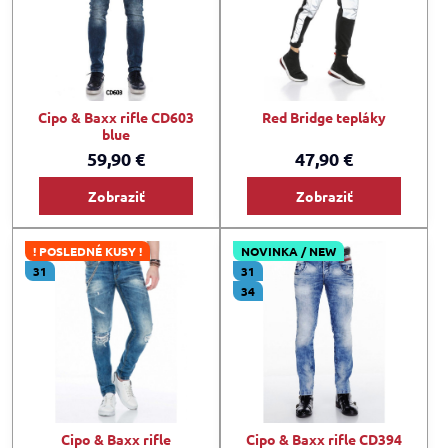
Cipo & Baxx rifle CD603
Red Bridge tepláky
blue
59,90 €
47,90 €
Zobraziť
Zobraziť
! POSLEDNÉ KUSY !
NOVINKA / NEW
31
31
34
Cipo & Baxx rifle
Cipo & Baxx rifle CD394