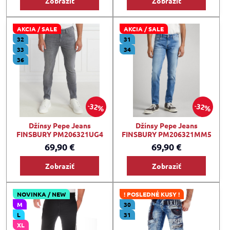
Zobraziť
Zobraziť
AKCIA / SALE
AKCIA / SALE
32
31
33
34
36
32%
32%
Džínsy Pepe Jeans
Džínsy Pepe Jeans
FINSBURY PM206321UG4
FINSBURY PM206321MM5
69,90 €
69,90 €
Zobraziť
Zobraziť
NOVINKA / NEW
! POSLEDNÉ KUSY !
M
30
L
31
XL