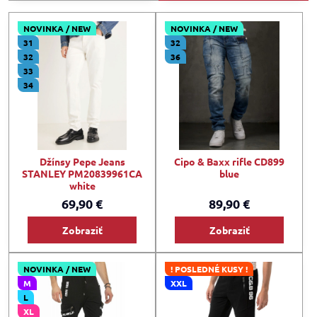
NOVINKA / NEW
NOVINKA / NEW
31
32
32
36
33
34
Džínsy Pepe Jeans
Cipo & Baxx rifle CD899
STANLEY PM20839961CA
blue
white
69,90 €
89,90 €
Zobraziť
Zobraziť
NOVINKA / NEW
! POSLEDNÉ KUSY !
M
XXL
L
XL