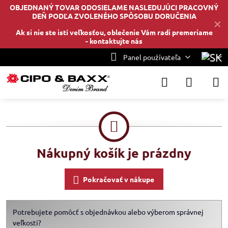
OBJEDNANÝ TOVAR ODOSIELAME NASLEDUJÚCI PRACOVNÝ
DEŇ PODĽA ZVOLENÉHO SPÔSOBU DORUČENIA
✕
Ak si nie ste istí veľkosťou, oblečenie Vám radi premeriame
-
kontaktujte nás
Panel používateľa
Nákupný košík je prázdny
Pokračovať v nákupe
Potrebujete pomôcť s objednávkou alebo výberom správnej
veľkosti?