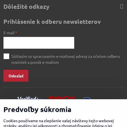
Dôležité odkazy
Prihlásenie k odberu newsletterov
E-mail
*
Súhlasím so spracovaním e-mailovej adresy za účelom odberu
noviniek a ponúk e-mailom
Odoslať
Predvoľby súkromia
Cookies používame na zlepšenie vašej návštevy tejto webovej
stránky, analýzu jej výkonnosti a zhromažďovanie údajov o jej