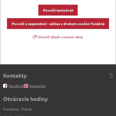
Povoliť tentokrát
Povoliť a zapamätať - súhlas s druhom cookie: Funkčné
Otvoriť obsah v novom okne
Kontakty
Facebook
Instagram
Otváracie hodiny
Pondelok - Piatok