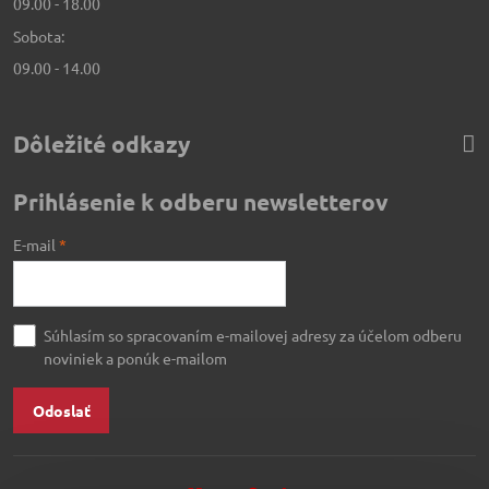
09.00 - 18.00
Sobota:
09.00 - 14.00
Dôležité odkazy
Prihlásenie k odberu newsletterov
E-mail
*
Súhlasím so spracovaním e-mailovej adresy za účelom odberu
noviniek a ponúk e-mailom
Odoslať