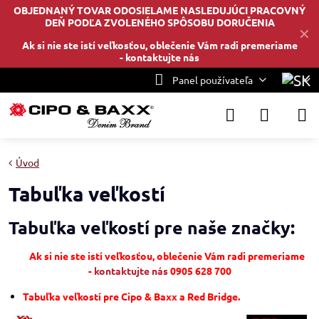
OBJEDNANÝ TOVAR ODOSIELAME NASLEDUJÚCI PRACOVNÝ
DEŇ PODĽA ZVOLENÉHO SPÔSOBU DORUČENIA
✕
Ak si nie ste istí veľkosťou, oblečenie Vám radi premeriame
-
kontaktujte nás
Panel používateľa
Úvod
Tabuľka veľkostí
Tabuľka veľkostí pre naše značky:
Ak si nie ste istí veľkosťou, oblečenie Vám radi premeriame
-
kontaktujte ná
s
0905 628 700
Tabuľka veľkostí pre Cipo & Baxx a Red Bridge.