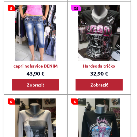
S
XS
capri nohavice DENIM
Hardsoda tričko
43,90 €
32,90 €
Zobraziť
Zobraziť
S
S