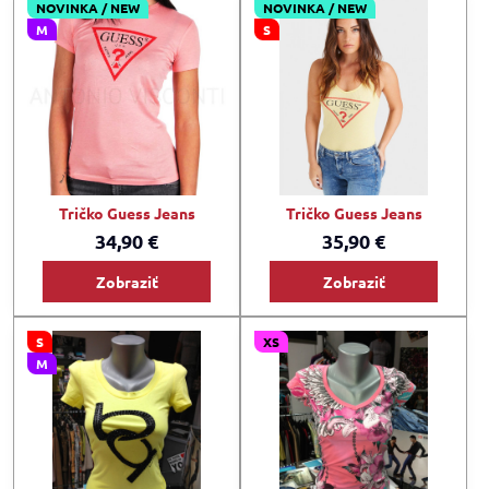
NOVINKA / NEW
NOVINKA / NEW
M
S
Tričko Guess Jeans
Tričko Guess Jeans
34,90 €
35,90 €
Zobraziť
Zobraziť
S
XS
M