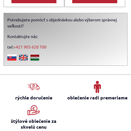
Potrebujete pomôcť s objednávkou alebo výberom správnej
veľkosti?
Kontaktujte nás:
tel:
+421 905 628 700
rýchle doručenie
oblečenie radi premeriame
štýlové oblečenie za
skvelú cenu