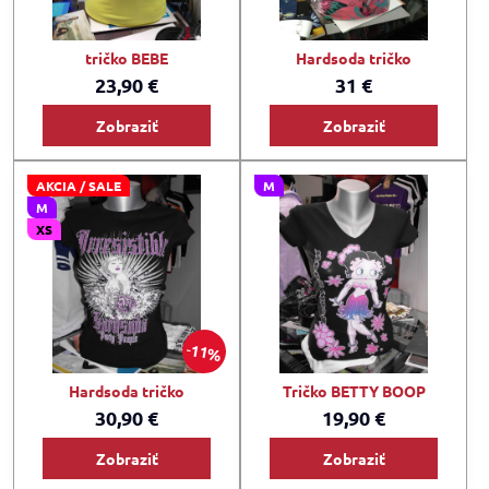
tričko BEBE
Hardsoda tričko
23,90 €
31 €
Zobraziť
Zobraziť
AKCIA / SALE
M
M
XS
11%
Hardsoda tričko
Tričko BETTY BOOP
30,90 €
19,90 €
Zobraziť
Zobraziť