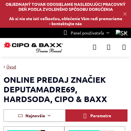
OBJEDNANÝ TOVAR ODOSIELAME NASLEDUJÚCI PRACOVNÝ
DEŇ PODĽA ZVOLENÉHO SPÔSOBU DORUČENIA
✕
Ak si nie ste istí veľkosťou, oblečenie Vám radi premeriame
-
kontaktujte nás
Panel používateľa
Úvod
ONLINE PREDAJ ZNAČIEK
DEPUTAMADRE69,
HARDSODA, CIPO & BAXX
Najnovšie
Parametre