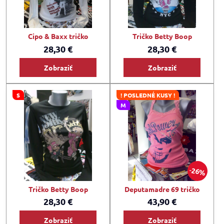
Cipo & Baxx tričko
Tričko Betty Boop
28,30 €
28,30 €
Zobraziť
Zobraziť
S
! POSLEDNÉ KUSY !
M
26%
Tričko Betty Boop
Deputamadre 69 tričko
28,30 €
43,90 €
Zobraziť
Zobraziť