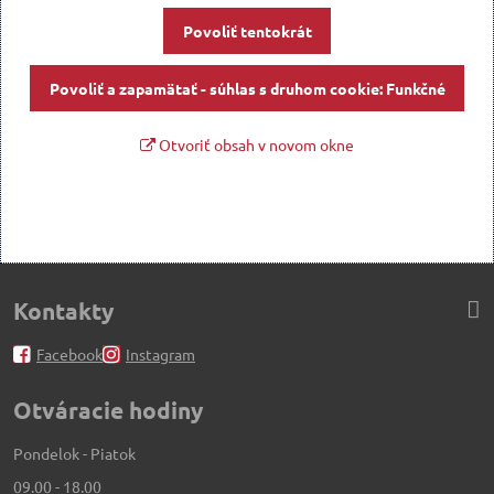
Povoliť tentokrát
Povoliť a zapamätať - súhlas s druhom cookie: Funkčné
Otvoriť obsah v novom okne
Kontakty
Facebook
Instagram
Otváracie hodiny
Pondelok - Piatok
09.00 - 18.00