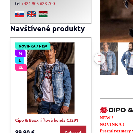
tel:
+421 905 628 700
Navštívené produkty
NOVINKA / NEW
M
L
XL
NEW !
Cipo & Baxx riflová bunda CJ291
NOVINKA !
89,90 €
Presné rozmery v
Zobraziť