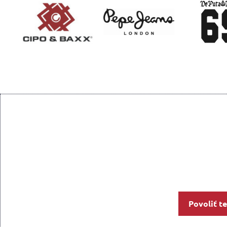
Povoliť t