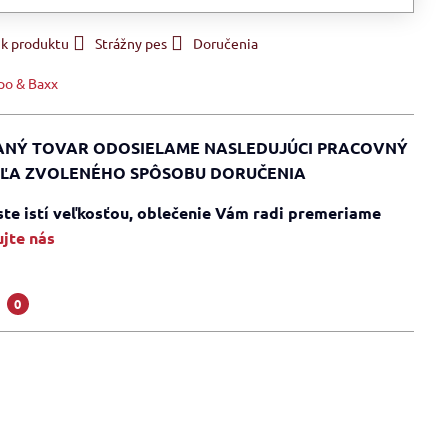
 k produktu
Strážny pes
Doručenia
po & Baxx
NÝ TOVAR ODOSIELAME NASLEDUJÚCI PRACOVNÝ
ĽA ZVOLENÉHO SPÔSOBU DORUČENIA
 ste istí veľkosťou, oblečenie Vám radi premeriame
jte nás
a
0