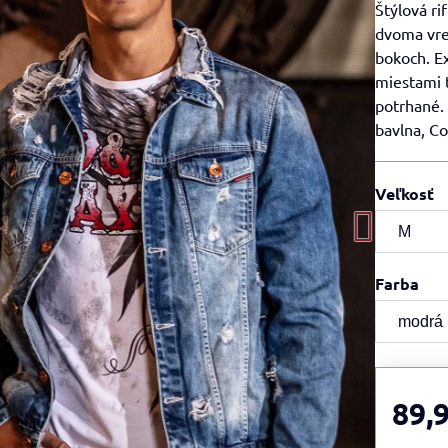
Štýlová r
dvoma vre
bokoch. E
miestami t
potrhané.
bavlna, Co
Veľkosť
Farba
89,