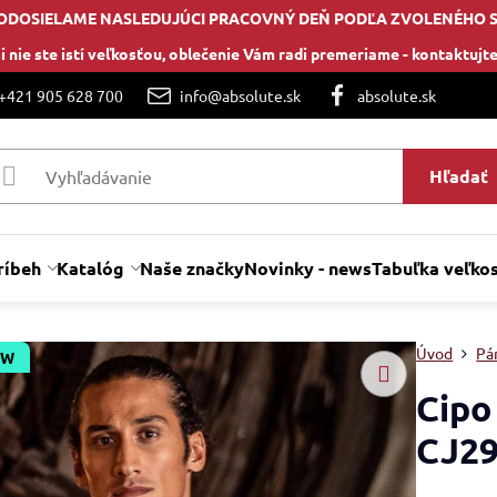
ODOSIELAME NASLEDUJÚCI PRACOVNÝ DEŇ PODĽA ZVOLENÉHO 
i nie ste istí veľkosťou, oblečenie Vám radi premeriame -
kontaktujte
 +421 905 628 700
info@absolute.sk
absolute.sk
Hľadať
ríbeh
Katalóg
Naše značky
Novinky - news
Tabuľka veľkos
Úvod
Pá
EW
Cipo
CJ2