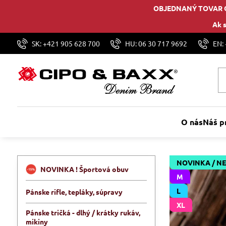
OBJEDNANÝ TOVAR 
Ak s
SK: +421 905 628 700
HU: 06 30 717 9692
EN:
O nás
Náš p
NOVINKA / N
NOVINKA ! Športová obuv
M
L
Pánske rifle, tepláky, súpravy
XL
Pánske tričká - dlhý / krátky rukáv,
mikiny