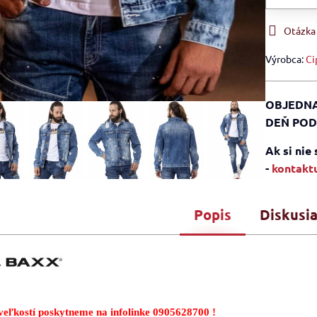
Otázka
Výrobca:
Ci
OBJEDNA
DEŇ POD
Ak si nie
-
kontaktu
Popis
Diskusi
eľkostí poskytneme na infolinke 0905628700 !