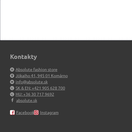
Kontakty
Absolute fashion store
Jókaiho 41, 945 01 Komárno
info@absolute.sk
SK & EN: +421 905 628 700
HU: +36 30 717 9692
absolute.sk
Facebook
Instagram