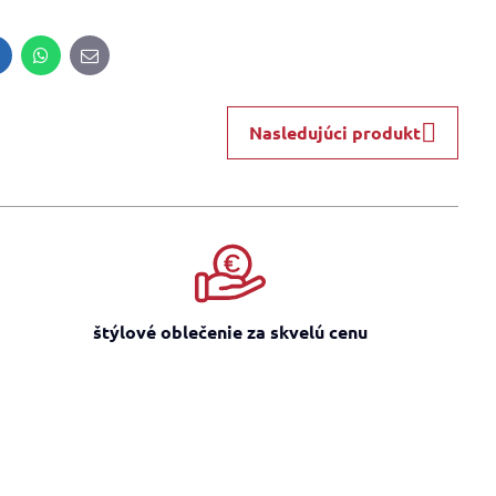
inkedIn
WhatsApp
E-
mail
Nasledujúci produkt
štýlové oblečenie za skvelú cenu