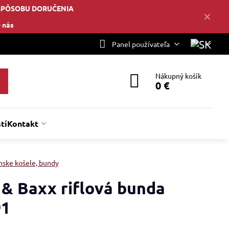
SPÔSOBU DORUČENIA
✕
 nás
Panel používateľa
Nákupný košík
0 €
tí
Kontakt
nske košele, bundy
 & Baxx riflová bunda
91