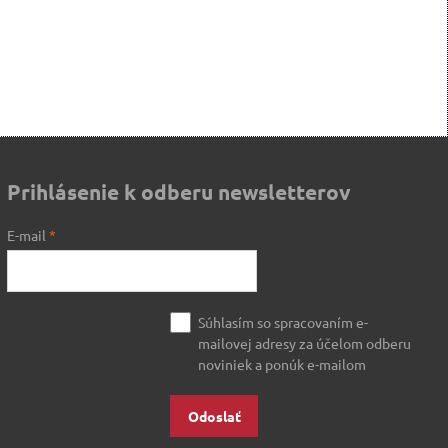
Prihlásenie k odberu newsletterov
E-mail
*
Súhlasím so spracovaním e-
mailovej adresy za účelom odberu
noviniek a ponúk e-mailom
Odoslať