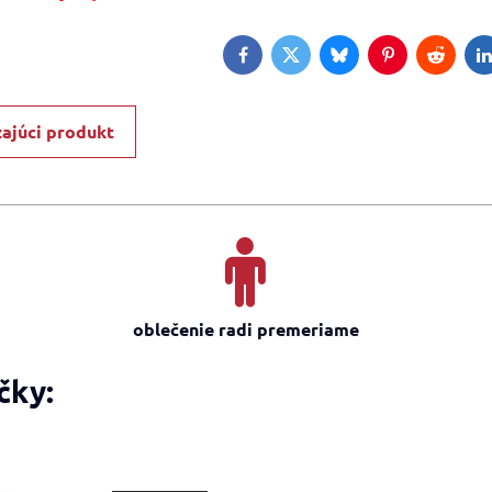
Facebook
Twitter
Bluesky
Pinterest
Reddit
L
ajúci produkt
oblečenie radi premeriame
čky: