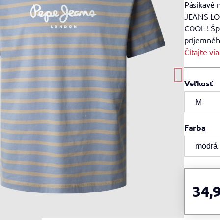
Pásikavé 
JEANS LON
COOL ! Šp
príjemnéh
Čítajte via
Veľkosť
Farba
34,