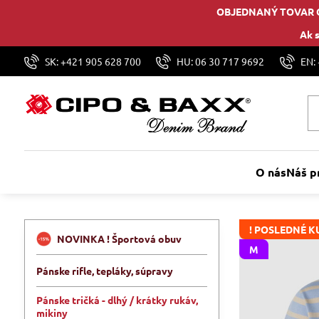
OBJEDNANÝ TOVAR 
Ak s
SK: +421 905 628 700
HU: 06 30 717 9692
EN:
O nás
Náš p
! POSLEDNÉ KU
NOVINKA ! Športová obuv
M
Pánske rifle, tepláky, súpravy
Pánske tričká - dlhý / krátky rukáv,
mikiny