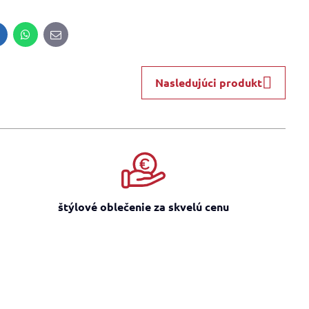
inkedIn
WhatsApp
E-
mail
Nasledujúci produkt
štýlové oblečenie za skvelú cenu