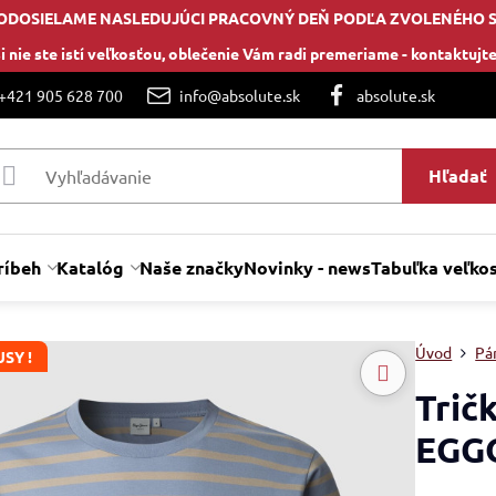
ODOSIELAME NASLEDUJÚCI PRACOVNÝ DEŇ PODĽA ZVOLENÉHO 
i nie ste istí veľkosťou, oblečenie Vám radi premeriame -
kontaktujte
 +421 905 628 700
info@absolute.sk
absolute.sk
Hľadať
ríbeh
Katalóg
Naše značky
Novinky - news
Tabuľka veľkos
Úvod
Pán
SY !
Trič
EGG