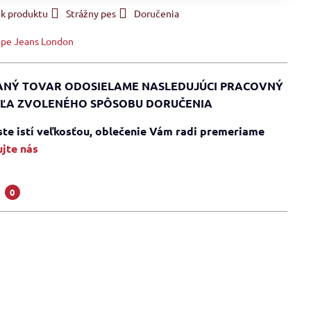
 k produktu
Strážny pes
Doručenia
pe Jeans London
NÝ TOVAR ODOSIELAME NASLEDUJÚCI PRACOVNÝ
ĽA ZVOLENÉHO SPÔSOBU DORUČENIA
 ste istí veľkosťou, oblečenie Vám radi premeriame
jte nás
a
0