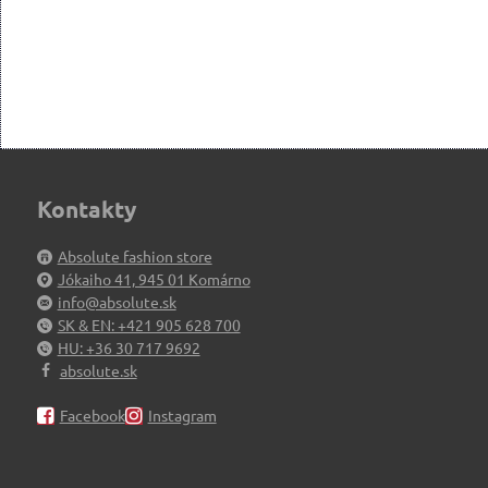
Kontakty
Absolute fashion store
Jókaiho 41, 945 01 Komárno
info@absolute.sk
SK & EN: +421 905 628 700
HU: +36 30 717 9692
absolute.sk
Facebook
Instagram