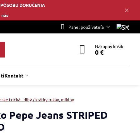
SPÔSOBU DORUČENIA
✕
 nás
Panel používateľa
Nákupný košík
0 €
tí
Kontakt
ske tričká - dlhý / krátky rukáv, mikiny
ko Pepe Jeans STRIPED
O