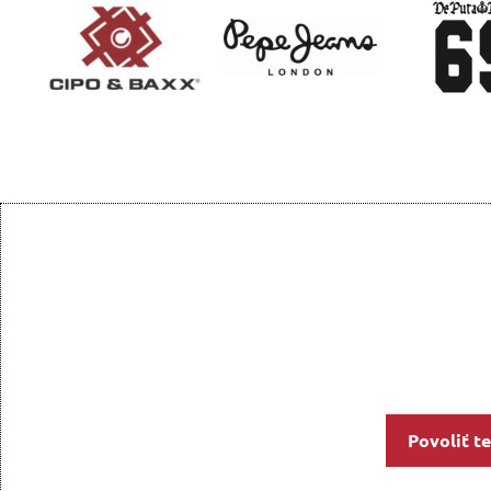
Povoliť t