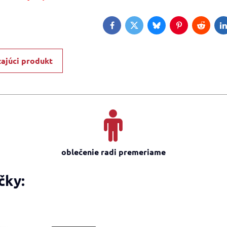
Facebook
Twitter
Bluesky
Pinterest
Reddit
L
ajúci produkt
oblečenie radi premeriame
čky: