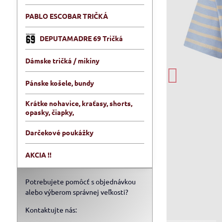
PABLO ESCOBAR TRIČKÁ
DEPUTAMADRE 69 Tričká
Dámske tričká / mikiny
Pánske košele, bundy
Krátke nohavice, kraťasy, shorts,
opasky, čiapky,
Darčekové poukážky
AKCIA !!
Potrebujete pomôcť s objednávkou
alebo výberom správnej veľkosti?
Kontaktujte nás: