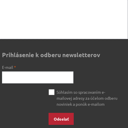
Prihlásenie k odberu newsletterov
E-mail
*
Súhlasím so spracovaním e-
mailovej adresy za účelom odberu
noviniek a ponúk e-mailom
Odoslať