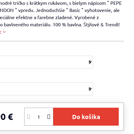
modré tričko s krátkym rukávom, s bielym nápisom " PEPE
DON " vpredu. Jednoduchšie " Basic " vyhotovenie, ale
eciálne efektne a farebne zladené. Vyrobené z
o bavlneného materiálu. 100 % bavlna. Štýlové & Trendi!
c
90 €
Do košíka