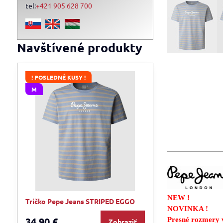
tel:
+421 905 628 700
Navštívené produkty
! POSLEDNÉ KUSY !
M
NEW !
Tričko Pepe Jeans STRIPED EGGO
NOVINKA !
34,90 €
Presné rozmery v
Zobraziť