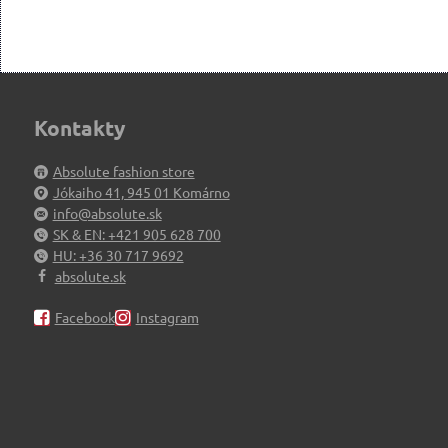
Kontakty
Absolute fashion store
Jókaiho 41, 945 01 Komárno
info@absolute.sk
SK & EN: +421 905 628 700
HU: +36 30 717 9692
absolute.sk
Facebook
Instagram