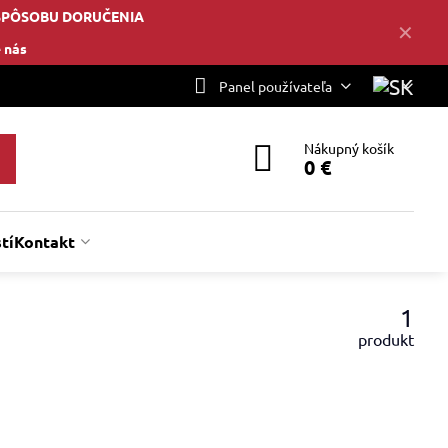
SPÔSOBU DORUČENIA
✕
 nás
Panel používateľa
Nákupný košík
0 €
tí
Kontakt
1
produkt