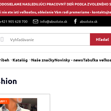
ODOSIELAME NASLEDUJÚCI PRACOVNÝ DEŇ PODĽA ZVOLENÉHO 
i nie ste istí veľkosťou, oblečenie Vám radi premeriame -
kontaktujte
 +421 905 628 700
info@absolute.sk
absolute.sk
Hľadať
ríbeh
Katalóg
Naše značky
Novinky - news
Tabuľka veľkos
shion
USY !