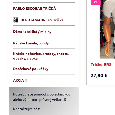
XL
PABLO ESCOBAR TRIČKÁ
DEPUTAMADRE 69 Tričká
Dámske tričká / mikiny
Pánske košele, bundy
Krátke nohavice, kraťasy, shorts,
opasky, čiapky,
Tričko ERS
Darčekové poukážky
27,90 €
AKCIA !!
Potrebujete pomôcť s objednávkou
alebo výberom správnej veľkosti?
Kontaktujte nás: