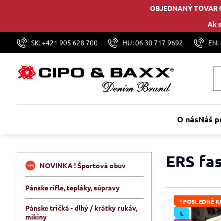
OBJEDNANÝ TOVAR 
Ak s
SK: +421 905 628 700
HU: 06 30 717 9692
EN:
O nás
Náš p
ERS fa
NOVINKA ! Športová obuv
Pánske rifle, tepláky, súpravy
! POSLEDNÉ K
Pánske tričká - dlhý / krátky rukáv,
L
mikiny