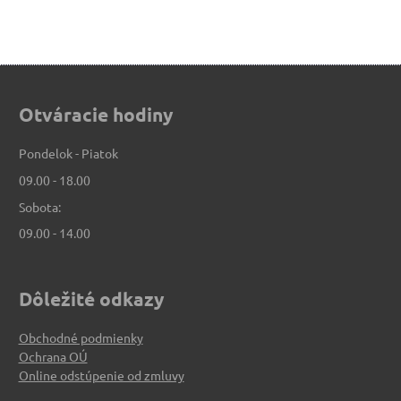
Otváracie hodiny
Pondelok - Piatok
09.00 - 18.00
Sobota:
09.00 - 14.00
Dôležité odkazy
Obchodné podmienky
Ochrana OÚ
Online odstúpenie od zmluvy