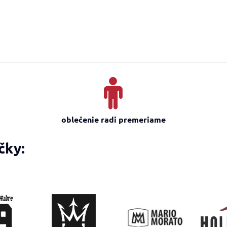
oblečenie radi premeriame
čky: