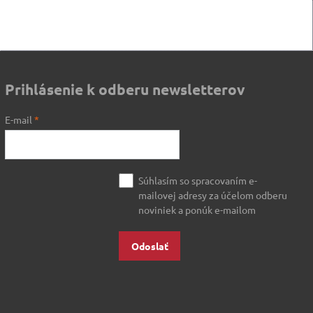
Prihlásenie k odberu newsletterov
E-mail
*
Súhlasím so spracovaním e-
mailovej adresy za účelom odberu
noviniek a ponúk e-mailom
Odoslať