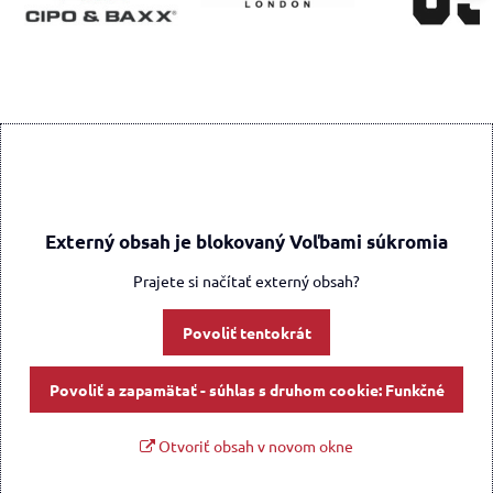
Externý obsah je blokovaný Voľbami súkromia
Prajete si načítať externý obsah?
Povoliť tentokrát
Povoliť a zapamätať - súhlas s druhom cookie: Funkčné
Otvoriť obsah v novom okne