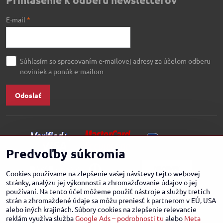
E-mail
*
Súhlasím so spracovaním e-mailovej adresy za účelom odberu
noviniek a ponúk e-mailom
Odoslať
Predvoľby súkromia
Cookies používame na zlepšenie vašej návštevy tejto webovej
stránky, analýzu jej výkonnosti a zhromažďovanie údajov o jej
používaní. Na tento účel môžeme použiť nástroje a služby tretích
strán a zhromaždené údaje sa môžu preniesť k partnerom v EÚ, USA
alebo iných krajinách. Súbory cookies na zlepšenie relevancie
reklám využíva služba
Google Ads – podrobnosti tu
alebo
Meta