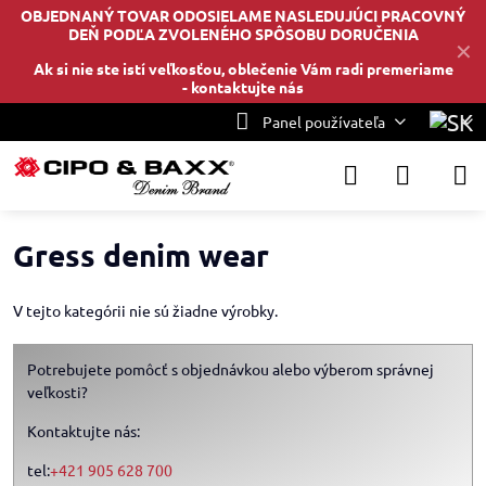
OBJEDNANÝ TOVAR ODOSIELAME NASLEDUJÚCI PRACOVNÝ
DEŇ PODĽA ZVOLENÉHO SPÔSOBU DORUČENIA
✕
Ak si nie ste istí veľkosťou, oblečenie Vám radi premeriame
-
kontaktujte nás
Panel používateľa
Gress denim wear
V tejto kategórii nie sú žiadne výrobky.
Potrebujete pomôcť s objednávkou alebo výberom správnej
veľkosti?
Kontaktujte nás:
tel:
+421 905 628 700