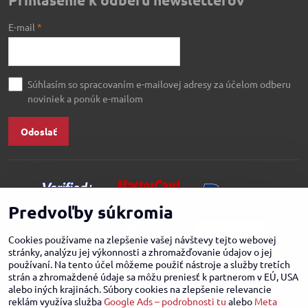
E-mail
*
Súhlasím so spracovaním e-mailovej adresy za účelom odberu
noviniek a ponúk e-mailom
Odoslať
Predvoľby súkromia
Cookies používame na zlepšenie vašej návštevy tejto webovej
stránky, analýzu jej výkonnosti a zhromažďovanie údajov o jej
používaní. Na tento účel môžeme použiť nástroje a služby tretích
strán a zhromaždené údaje sa môžu preniesť k partnerom v EÚ, USA
alebo iných krajinách. Súbory cookies na zlepšenie relevancie
reklám využíva služba
Google Ads – podrobnosti tu
alebo
Meta