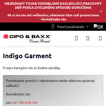
OBJEDNANÝ TOVAR ODOSIELAME NASLEDUJÚCI PRACOVNÝ
DEŇ PODĽA ZVOLENÉHO SPÔSOBU DORUČENIA
✕
Ak si nie ste istí veľkosťou, oblečenie Vám radi premeriame
-
kontaktujte nás
Panel používateľa
Indigo Garment
V tejto kategórii nie sú žiadne výrobky.
Potrebujete pomôcť s objednávkou alebo výberom správnej
veľkosti?
Kontaktujte nás:
tel:
+421 905 628 700