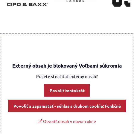
Externý obsah je blokovaný Voľbami súkromia
Prajete si načítať externý obsah?
Povoliť tentokrát
Povoliť a zapamätať - súhlas s druhom cookie: Funkčné
Otvoriť obsah v novom okne