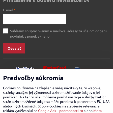
E-mail
*
Súhlasím so spracovaním e-mailovej adresy za účelom odberu
noviniek a ponúk e-mailom
Odoslať
Predvoľby súkromia
Cookies používame na zlepšenie vašej návštevy tejto webovej
stránky, analýzu jej výkonnosti a zhromažďovanie údajov o jej
používaní. Na tento účel môžeme použiť nástroje a služby tretích
strán a zhromaždené údaje sa môžu preniesť k partnerom v EÚ, USA
alebo iných krajinách. Súbory cookies na zlepšenie relevancie
reklám využíva služba
Google Ads – podrobnosti tu
alebo
Meta