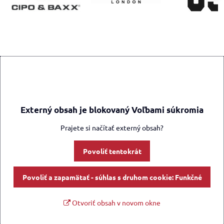
Externý obsah je blokovaný Voľbami súkromia
Prajete si načítať externý obsah?
Povoliť tentokrát
Povoliť a zapamätať - súhlas s druhom cookie: Funkčné
Otvoriť obsah v novom okne