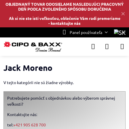
OBJEDNANÝ TOVAR ODOSIELAME NASLEDUJÚCI PRACOVNÝ
DEŇ PODĽA ZVOLENÉHO SPÔSOBU DORUČENIA
✕
Ak si nie ste istí veľkosťou, oblečenie Vám radi premeriame
-
kontaktujte nás
Panel používateľa
Jack Moreno
V tejto kategórii nie sú žiadne výrobky.
Potrebujete pomôcť s objednávkou alebo výberom správnej
veľkosti?
Kontaktujte nás:
tel:
+421 905 628 700