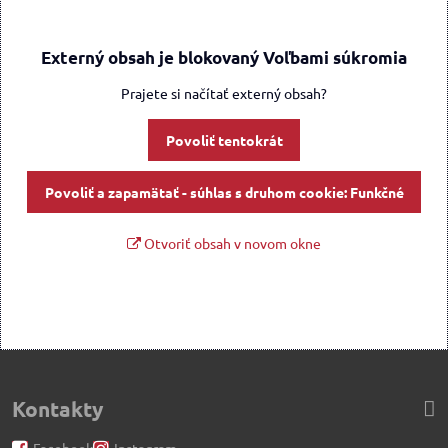
Externý obsah je blokovaný Voľbami súkromia
Prajete si načítať externý obsah?
Povoliť tentokrát
Povoliť a zapamätať - súhlas s druhom cookie: Funkčné
Otvoriť obsah v novom okne
Kontakty