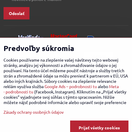
Odoslať
Predvoľby súkromia
Cookies používame na zlepšenie vašej návštevy tejto webovej
stránky, analýzu jej výkonnosti a zhromažďovanie údajov o jej
používaní. Na tento účel môžeme použiť nástroje a služby tretích
strán a zhromaždené údaje sa môžu preniesť k partnerom v EÚ, USA
alebo iných krajinách. Súbory cookies na zlepšenie relevancie
reklám využíva služba
Google Ads – podrobnosti tu
alebo
Meta
- podrobnosti tu
(Facebook, Instagram). Kliknutím na „Prijať všetky
cookies“ vyjadrujete svoj súhlas s týmto spracovaním. Nižšie
môžete nájsť podrobné informácie alebo upraviť svoje preferencie
Zásady ochrany osobných údajov
©
2026
Copyright
Predvoľby súkromia
Zásady ochrany osobných údajov
Prijať všetky cookies
Stav objednávky