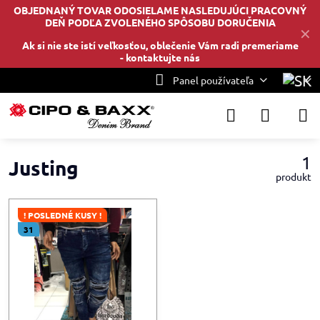
OBJEDNANÝ TOVAR ODOSIELAME NASLEDUJÚCI PRACOVNÝ
DEŇ PODĽA ZVOLENÉHO SPÔSOBU DORUČENIA
✕
Ak si nie ste istí veľkosťou, oblečenie Vám radi premeriame
-
kontaktujte nás
Panel používateľa
1
Justing
produkt
! POSLEDNÉ KUSY !
31