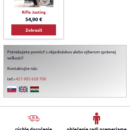
Rifle Justing
54,90 €
Zobraziť
Potrebujete pomôcť s objednávkou alebo výberom správnej
veľkosti?
Kontaktujte nás:
tel:
+421 905 628 700
rýchle doručenie
oblečenie radi premeriame