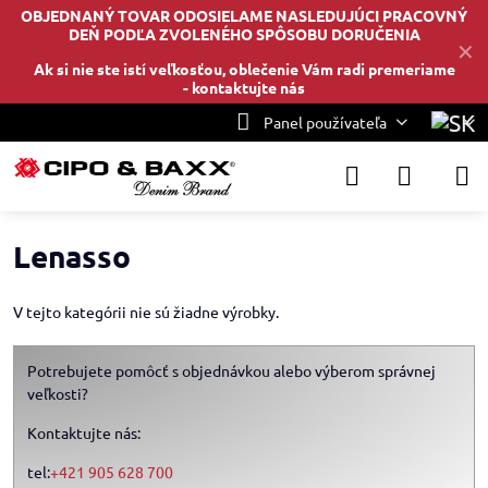
OBJEDNANÝ TOVAR ODOSIELAME NASLEDUJÚCI PRACOVNÝ
DEŇ PODĽA ZVOLENÉHO SPÔSOBU DORUČENIA
✕
Ak si nie ste istí veľkosťou, oblečenie Vám radi premeriame
-
kontaktujte nás
Panel používateľa
Lenasso
V tejto kategórii nie sú žiadne výrobky.
Potrebujete pomôcť s objednávkou alebo výberom správnej
veľkosti?
Kontaktujte nás:
tel:
+421 905 628 700