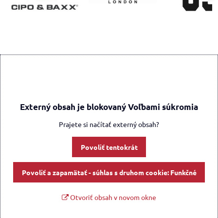
Externý obsah je blokovaný Voľbami súkromia
Prajete si načítať externý obsah?
Povoliť tentokrát
Povoliť a zapamätať - súhlas s druhom cookie: Funkčné
Otvoriť obsah v novom okne