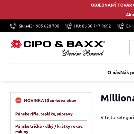
OBJEDNANÝ TOVAR 
Ak s
SK: +421 905 628 700
HU: 06 30 717 9692
EN:
O nás
Náš p
Million
NOVINKA ! Športová obuv
Pánske rifle, tepláky, súpravy
V tejto kategóri
Pánske tričká - dlhý / krátky rukáv,
mikiny