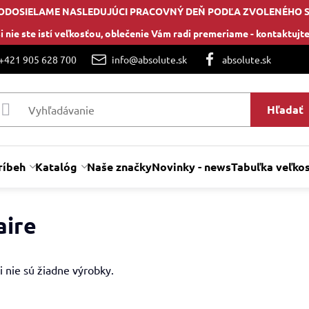
ODOSIELAME NASLEDUJÚCI PRACOVNÝ DEŇ PODĽA ZVOLENÉHO 
i nie ste istí veľkosťou, oblečenie Vám radi premeriame -
kontaktujte
 +421 905 628 700
info@absolute.sk
absolute.sk
Hľadať
ríbeh
Katalóg
Naše značky
Novinky - news
Tabuľka veľkos
aire
i nie sú žiadne výrobky.