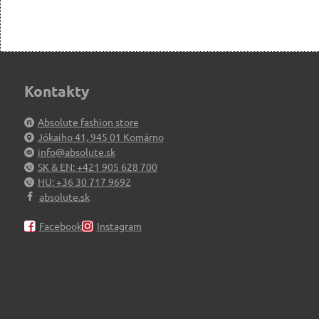
Kontakty
Absolute fashion store
Jókaiho 41, 945 01 Komárno
info@absolute.sk
SK & EN: +421 905 628 700
HU: +36 30 717 9692
absolute.sk
Facebook
Instagram