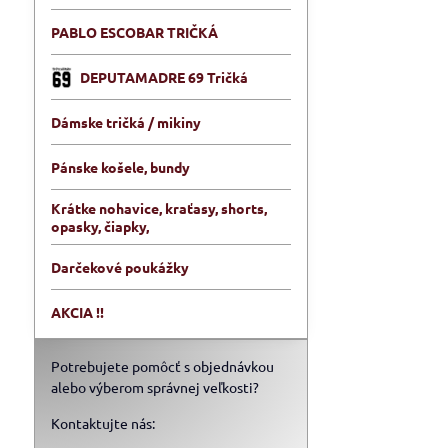
PABLO ESCOBAR TRIČKÁ
DEPUTAMADRE 69 Tričká
Dámske tričká / mikiny
Pánske košele, bundy
Krátke nohavice, kraťasy, shorts,
opasky, čiapky,
Darčekové poukážky
AKCIA !!
Potrebujete pomôcť s objednávkou
alebo výberom správnej veľkosti?
Kontaktujte nás: