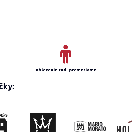
oblečenie radi premeriame
čky: