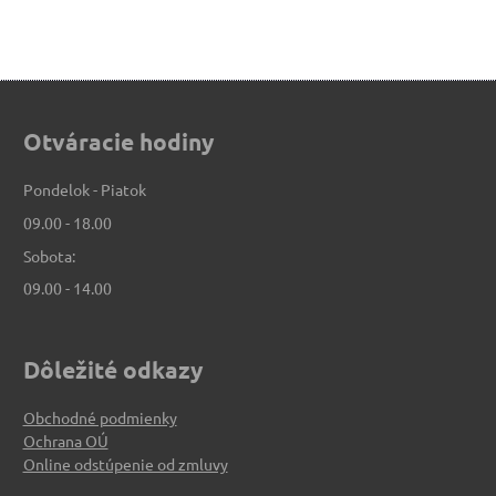
Otváracie hodiny
Pondelok - Piatok
09.00 - 18.00
Sobota:
09.00 - 14.00
Dôležité odkazy
Obchodné podmienky
Ochrana OÚ
Online odstúpenie od zmluvy