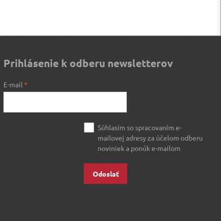
Prihlásenie k odberu newsletterov
E-mail
*
Súhlasím so spracovaním e-
mailovej adresy za účelom odberu
noviniek a ponúk e-mailom
Odoslať