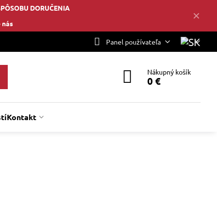
SPÔSOBU DORUČENIA
✕
 nás
Panel používateľa
Nákupný košík
0 €
tí
Kontakt