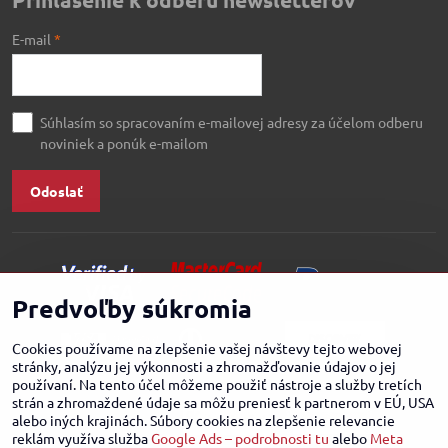
E-mail
*
Súhlasím so spracovaním e-mailovej adresy za účelom odberu
noviniek a ponúk e-mailom
Odoslať
Predvoľby súkromia
Cookies používame na zlepšenie vašej návštevy tejto webovej
stránky, analýzu jej výkonnosti a zhromažďovanie údajov o jej
používaní. Na tento účel môžeme použiť nástroje a služby tretích
strán a zhromaždené údaje sa môžu preniesť k partnerom v EÚ, USA
alebo iných krajinách. Súbory cookies na zlepšenie relevancie
reklám využíva služba
Google Ads – podrobnosti tu
alebo
Meta