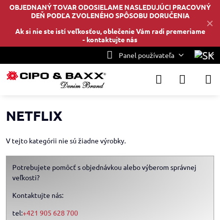
OBJEDNANÝ TOVAR ODOSIELAME NASLEDUJÚCI PRACOVNÝ
DEŇ PODĽA ZVOLENÉHO SPÔSOBU DORUČENIA
✕
Ak si nie ste istí veľkosťou, oblečenie Vám radi premeriame
-
kontaktujte nás
Panel používateľa
NETFLIX
V tejto kategórii nie sú žiadne výrobky.
Potrebujete pomôcť s objednávkou alebo výberom správnej
veľkosti?
Kontaktujte nás:
tel:
+421 905 628 700