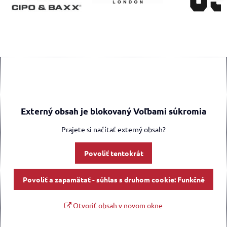
Externý obsah je blokovaný Voľbami súkromia
Prajete si načítať externý obsah?
Povoliť tentokrát
Povoliť a zapamätať - súhlas s druhom cookie: Funkčné
Otvoriť obsah v novom okne