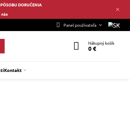
SPÔSOBU DORUČENIA
✕
 nás
Panel používateľa
Nákupný košík
0 €
tí
Kontakt