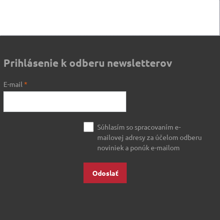
Prihlásenie k odberu newsletterov
E-mail
*
Súhlasím so spracovaním e-
mailovej adresy za účelom odberu
noviniek a ponúk e-mailom
Odoslať