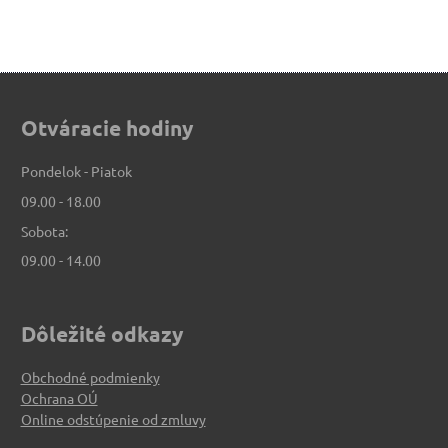
Otváracie hodiny
Pondelok - Piatok
09.00 - 18.00
Sobota:
09.00 - 14.00
Dôležité odkazy
Obchodné podmienky
Ochrana OÚ
Online odstúpenie od zmluvy