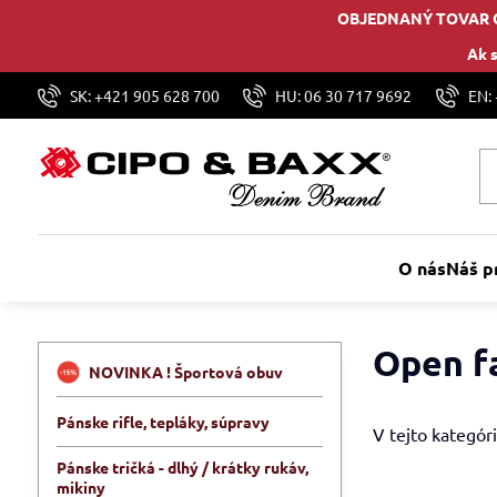
OBJEDNANÝ TOVAR 
Ak s
SK: +421 905 628 700
HU: 06 30 717 9692
EN:
O nás
Náš p
Open f
NOVINKA ! Športová obuv
Pánske rifle, tepláky, súpravy
V tejto kategóri
Pánske tričká - dlhý / krátky rukáv,
mikiny