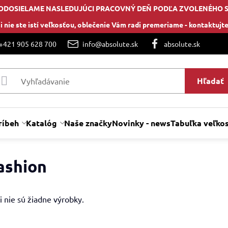
ODOSIELAME NASLEDUJÚCI PRACOVNÝ DEŇ PODĽA ZVOLENÉHO 
i nie ste istí veľkosťou, oblečenie Vám radi premeriame -
kontaktujte
 +421 905 628 700
info@absolute.sk
absolute.sk
Hľadať
ríbeh
Katalóg
Naše značky
Novinky - news
Tabuľka veľkos
ashion
i nie sú žiadne výrobky.