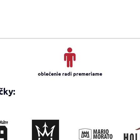
oblečenie radi premeriame
čky: