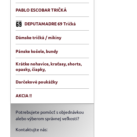
PABLO ESCOBAR TRIČKÁ
DEPUTAMADRE 69 Tričká
Dámske tričká / mikiny
Pánske košele, bundy
Krátke nohavice, kraťasy, shorts,
opasky, čiapky,
Darčekové poukážky
AKCIA !!
Potrebujete pomôcť s objednávkou
alebo výberom správnej veľkosti?
Kontaktujte nás: