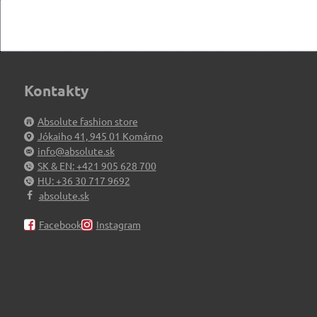
Kontakty
Absolute fashion store
Jókaiho 41, 945 01 Komárno
info@absolute.sk
SK & EN: +421 905 628 700
HU: +36 30 717 9692
absolute.sk
Facebook
Instagram