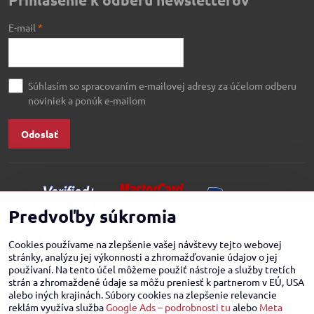
E-mail
*
Súhlasím so spracovaním e-mailovej adresy za účelom odberu
noviniek a ponúk e-mailom
Odoslať
Predvoľby súkromia
Cookies používame na zlepšenie vašej návštevy tejto webovej
stránky, analýzu jej výkonnosti a zhromažďovanie údajov o jej
používaní. Na tento účel môžeme použiť nástroje a služby tretích
strán a zhromaždené údaje sa môžu preniesť k partnerom v EÚ, USA
alebo iných krajinách. Súbory cookies na zlepšenie relevancie
reklám využíva služba
Google Ads – podrobnosti tu
alebo
Meta