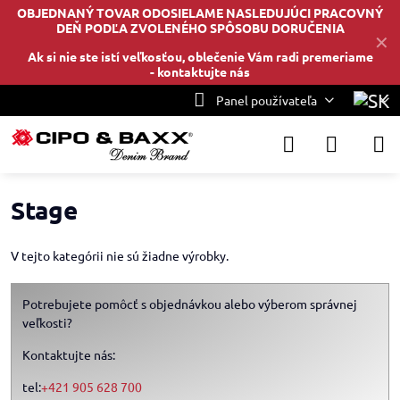
OBJEDNANÝ TOVAR ODOSIELAME NASLEDUJÚCI PRACOVNÝ
DEŇ PODĽA ZVOLENÉHO SPÔSOBU DORUČENIA
✕
Ak si nie ste istí veľkosťou, oblečenie Vám radi premeriame
-
kontaktujte nás
Panel používateľa
Stage
V tejto kategórii nie sú žiadne výrobky.
Potrebujete pomôcť s objednávkou alebo výberom správnej
veľkosti?
Kontaktujte nás:
tel:
+421 905 628 700