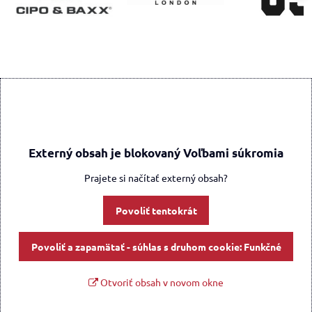
Externý obsah je blokovaný Voľbami súkromia
Prajete si načítať externý obsah?
Povoliť tentokrát
Povoliť a zapamätať - súhlas s druhom cookie: Funkčné
Otvoriť obsah v novom okne