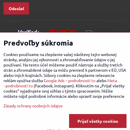
Odoslať
Predvoľby súkromia
Cookies používame na zlepšenie vašej návštevy tejto webovej
stránky, analýzu jej výkonnosti a zhromažďovanie údajov o jej
používaní. Na tento účel môžeme použiť nástroje a služby tretích
strán a zhromaždené údaje sa môžu preniesť k partnerom v EÚ, USA
alebo iných krajinách. Súbory cookies na zlepšenie relevancie
reklám využíva služba
Google Ads – podrobnosti tu
alebo
Meta
- podrobnosti tu
(Facebook, Instagram). Kliknutím na „Prijať všetky
cookies“ vyjadrujete svoj súhlas s týmto spracovaním. Nižšie
môžete nájsť podrobné informácie alebo upraviť svoje preferencie
Zásady ochrany osobných údajov
©
2026
Copyright
Predvoľby súkromia
Zásady ochrany osobných údajov
Prijať všetky cookies
Stav objednávky