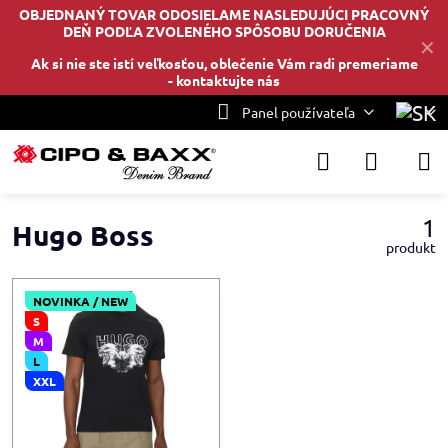
OBJEDNANÝ TOVAR ODOSIELAME NASLEDUJÚCI PRACOVNÝ
DEŇ PODĽA ZVOLENÉHO SPÔSOBU DORUČENIA
✕
Ak si nie ste istí veľkosťou, oblečenie Vám radi premeriame
-
kontaktujte nás
Panel používateľa
1
Hugo Boss
produkt
NOVINKA / NEW
S
M
L
XXL