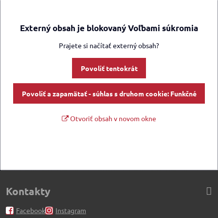
Externý obsah je blokovaný Voľbami súkromia
Prajete si načítať externý obsah?
Povoliť tentokrát
Povoliť a zapamätať - súhlas s druhom cookie: Funkčné
Otvoriť obsah v novom okne
Kontakty
Facebook
Instagram