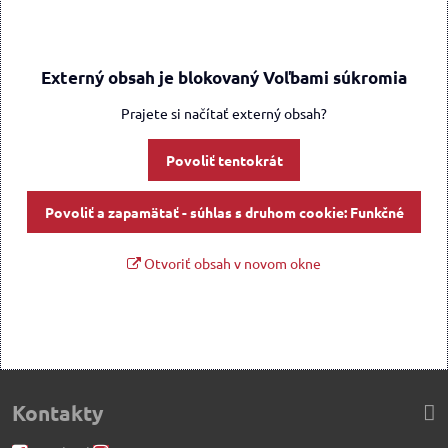
Externý obsah je blokovaný Voľbami súkromia
Prajete si načítať externý obsah?
Povoliť tentokrát
Povoliť a zapamätať - súhlas s druhom cookie: Funkčné
Otvoriť obsah v novom okne
Kontakty