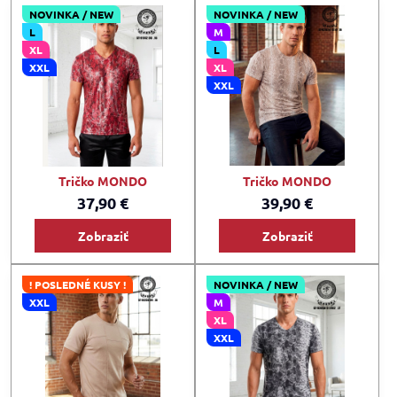
NOVINKA / NEW
NOVINKA / NEW
L
M
XL
L
XXL
XL
XXL
Tričko MONDO
Tričko MONDO
37,90 €
39,90 €
Zobraziť
Zobraziť
! POSLEDNÉ KUSY !
NOVINKA / NEW
XXL
M
XL
XXL