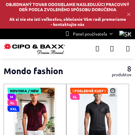
OBJEDNANÝ TOVAR ODOSIELAME NASLEDUJÚCI PRACOVNÝ
DEŇ PODĽA ZVOLENÉHO SPÔSOBU DORUČENIA
✕
Ak si nie ste istí veľkosťou, oblečenie Vám radi premeriame
-
kontaktujte nás
Panel používateľa
8
Mondo fashion
produktov
NOVINKA / NEW
! POSLEDNÉ KUSY !
M
XL
XL
XXL