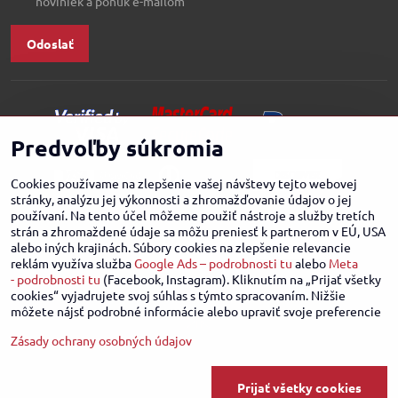
noviniek a ponúk e-mailom
Odoslať
Predvoľby súkromia
Cookies používame na zlepšenie vašej návštevy tejto webovej
stránky, analýzu jej výkonnosti a zhromažďovanie údajov o jej
používaní. Na tento účel môžeme použiť nástroje a služby tretích
strán a zhromaždené údaje sa môžu preniesť k partnerom v EÚ, USA
alebo iných krajinách. Súbory cookies na zlepšenie relevancie
reklám využíva služba
Google Ads – podrobnosti tu
alebo
Meta
- podrobnosti tu
(Facebook, Instagram). Kliknutím na „Prijať všetky
cookies“ vyjadrujete svoj súhlas s týmto spracovaním. Nižšie
môžete nájsť podrobné informácie alebo upraviť svoje preferencie
Zásady ochrany osobných údajov
©
2026
Copyright
Predvoľby súkromia
Zásady ochrany osobných údajov
Prijať všetky cookies