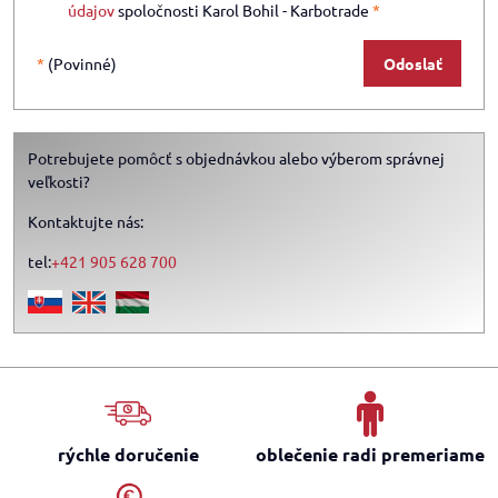
údajov
spoločnosti Karol Bohil - Karbotrade
*
*
(Povinné)
Odoslať
Potrebujete pomôcť s objednávkou alebo výberom správnej
veľkosti?
Kontaktujte nás:
tel:
+421 905 628 700
rýchle doručenie
oblečenie radi premeriame