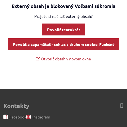
Externý obsah je blokovaný Voľbami súkromia
Prajete si načítať externý obsah?
Povoliť tentokrát
Povoliť a zapamätať - súhlas s druhom cookie: Funkčné
Otvoriť obsah v novom okne
Kontakty
Facebook
Instagram