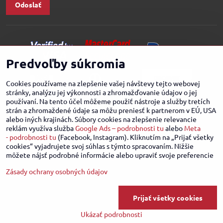
Odoslať
Predvoľby súkromia
Cookies používame na zlepšenie vašej návštevy tejto webovej
stránky, analýzu jej výkonnosti a zhromažďovanie údajov o jej
používaní. Na tento účel môžeme použiť nástroje a služby tretích
strán a zhromaždené údaje sa môžu preniesť k partnerom v EÚ, USA
alebo iných krajinách. Súbory cookies na zlepšenie relevancie
reklám využíva služba
Google Ads – podrobnosti tu
alebo
Meta
- podrobnosti tu
(Facebook, Instagram). Kliknutím na „Prijať všetky
cookies“ vyjadrujete svoj súhlas s týmto spracovaním. Nižšie
môžete nájsť podrobné informácie alebo upraviť svoje preferencie
Zásady ochrany osobných údajov
©
2026
Copyright
Predvoľby súkromia
Zásady ochrany osobných údajov
Prijať všetky cookies
Stav objednávky
Ukázať podrobnosti
Vytvorené pomocou:
BiznisWeb.sk