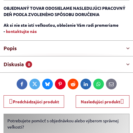
OBJEDNANÝ TOVAR ODOSIELAME NASLEDUJÚCI PRACOVNÝ
DEŇ PODĽA ZVOLENÉHO SPÔSOBU DORUČENIA
Ak si nie ste istí veľkosťou, oblečenie Vám radi premeriame
-
kontaktujte nás
Popis
Diskusia
0
Facebook
Twitter
Bluesky
Pinterest
Reddit
LinkedIn
WhatsApp
E-
mail
Predchádzajúci produkt
Nasledujúci produkt
Potrebujete pomôcť s objednávkou alebo výberom správnej
veľkosti?