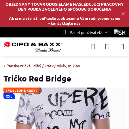
OBJEDNANÝ TOVAR ODOSIELAME NASLEDUJÚCI PRACOVNÝ
DEŇ PODĽA ZVOLENÉHO SPÔSOBU DORUČENIA
✕
Ak si nie ste istí veľkosťou, oblečenie Vám radi premeriame
-
kontaktujte nás
Panel používateľa
Pánske tričká - dlhý / krátky rukáv, mikiny
Tričko Red Bridge
! POSLEDNÉ KUSY !
XXL