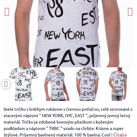
biele tričko s krátkym rukávom s čiernou potlačou, celé vzorované s
viacerými nápismi " NEW YORK, NYC, EAST ", príjemný jemný letný
materiál. Tričko je zdobené kovovým plieškom s koženým
podkladom a nápisom " TRBC " vzadu na chrbte. Krásne a super
štýlové. Príjemný bavlnený materiál. 100 % bavlna. Cool !
Čítajte