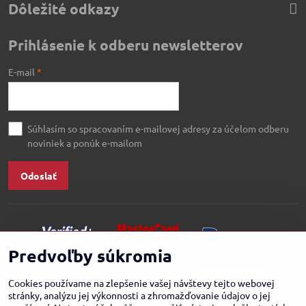
Dôležité odkazy
Prihlásenie k odberu newsletterov
E-mail
*
Súhlasím so spracovaním e-mailovej adresy za účelom odberu
noviniek a ponúk e-mailom
Odoslať
Predvoľby súkromia
Cookies používame na zlepšenie vašej návštevy tejto webovej
stránky, analýzu jej výkonnosti a zhromažďovanie údajov o jej