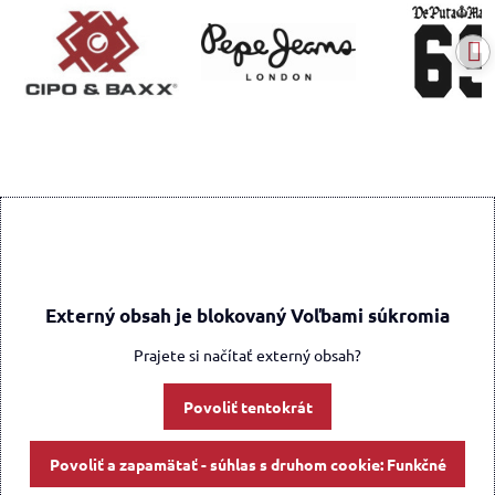
Externý obsah je blokovaný Voľbami súkromia
Prajete si načítať externý obsah?
Povoliť tentokrát
Povoliť a zapamätať - súhlas s druhom cookie: Funkčné