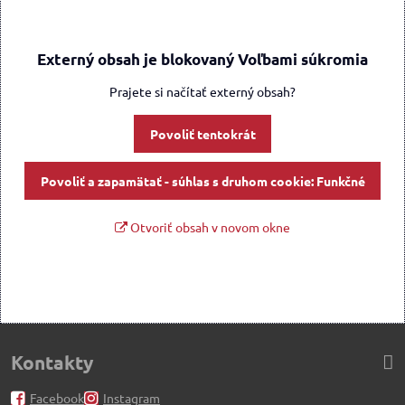
Externý obsah je blokovaný Voľbami súkromia
Prajete si načítať externý obsah?
Povoliť tentokrát
Povoliť a zapamätať - súhlas s druhom cookie: Funkčné
Otvoriť obsah v novom okne
Kontakty
Facebook
Instagram