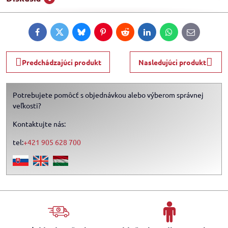
Facebook
Twitter
Bluesky
Pinterest
Reddit
LinkedIn
WhatsApp
E-
mail
Predchádzajúci produkt
Nasledujúci produkt
Potrebujete pomôcť s objednávkou alebo výberom správnej
veľkosti?
Kontaktujte nás:
tel:
+421 905 628 700