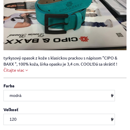
tyrkysový opasok z kože s klasickou prackou s nápisom "CIPO &
BAXX ", 100% koža, šírka opasku je 3,4 cm. COOL!Dá sa skrátiť !
Čítajte viac
Farba
Veľkosť