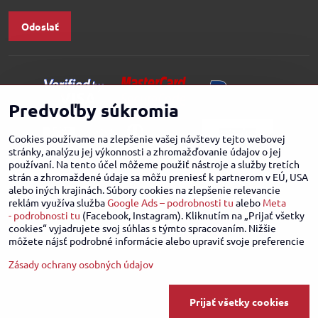
Odoslať
Predvoľby súkromia
Cookies používame na zlepšenie vašej návštevy tejto webovej
stránky, analýzu jej výkonnosti a zhromažďovanie údajov o jej
používaní. Na tento účel môžeme použiť nástroje a služby tretích
strán a zhromaždené údaje sa môžu preniesť k partnerom v EÚ, USA
alebo iných krajinách. Súbory cookies na zlepšenie relevancie
reklám využíva služba
Google Ads – podrobnosti tu
alebo
Meta
- podrobnosti tu
(Facebook, Instagram). Kliknutím na „Prijať všetky
cookies“ vyjadrujete svoj súhlas s týmto spracovaním. Nižšie
môžete nájsť podrobné informácie alebo upraviť svoje preferencie
Zásady ochrany osobných údajov
©
2026
Copyright
Predvoľby súkromia
Zásady ochrany osobných údajov
Prijať všetky cookies
Stav objednávky