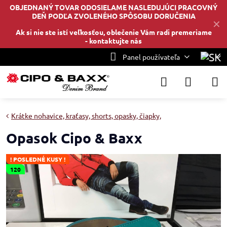
OBJEDNANÝ TOVAR ODOSIELAME NASLEDUJÚCI PRACOVNÝ
DEŇ PODĽA ZVOLENÉHO SPÔSOBU DORUČENIA
✕
Ak si nie ste istí veľkosťou, oblečenie Vám radi premeriame
-
kontaktujte nás
Panel používateľa
Krátke nohavice, kraťasy, shorts, opasky, čiapky,
Opasok Cipo & Baxx
! POSLEDNÉ KUSY !
120