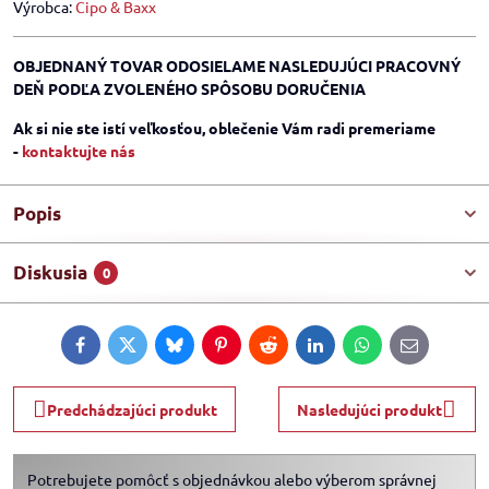
Výrobca:
Cipo & Baxx
OBJEDNANÝ TOVAR ODOSIELAME NASLEDUJÚCI PRACOVNÝ
DEŇ PODĽA ZVOLENÉHO SPÔSOBU DORUČENIA
Ak si nie ste istí veľkosťou, oblečenie Vám radi premeriame
-
kontaktujte nás
Popis
Diskusia
0
Facebook
Twitter
Bluesky
Pinterest
Reddit
LinkedIn
WhatsApp
E-
mail
Predchádzajúci produkt
Nasledujúci produkt
Potrebujete pomôcť s objednávkou alebo výberom správnej