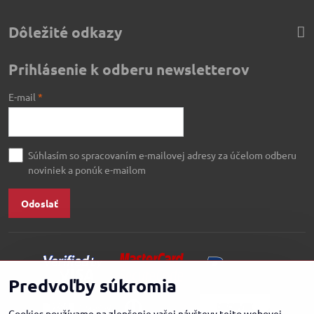
Dôležité odkazy
Prihlásenie k odberu newsletterov
E-mail
*
Súhlasím so spracovaním e-mailovej adresy za účelom odberu
noviniek a ponúk e-mailom
Odoslať
Predvoľby súkromia
Cookies používame na zlepšenie vašej návštevy tejto webovej