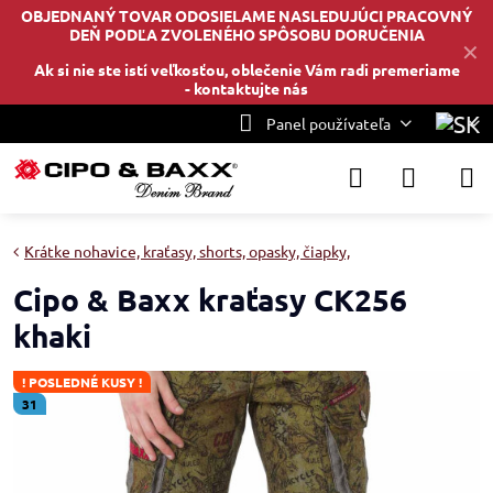
OBJEDNANÝ TOVAR ODOSIELAME NASLEDUJÚCI PRACOVNÝ
DEŇ PODĽA ZVOLENÉHO SPÔSOBU DORUČENIA
✕
Ak si nie ste istí veľkosťou, oblečenie Vám radi premeriame
-
kontaktujte nás
Panel používateľa
Krátke nohavice, kraťasy, shorts, opasky, čiapky,
Cipo & Baxx kraťasy CK256
khaki
! POSLEDNÉ KUSY !
31