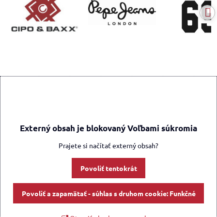
Externý obsah je blokovaný Voľbami súkromia
Prajete si načítať externý obsah?
Povoliť tentokrát
Povoliť a zapamätať - súhlas s druhom cookie: Funkčné