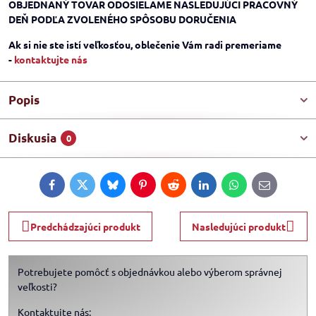
OBJEDNANÝ TOVAR ODOSIELAME NASLEDUJÚCI PRACOVNÝ
DEŇ PODĽA ZVOLENÉHO SPÔSOBU DORUČENIA
Ak si nie ste istí veľkosťou, oblečenie Vám radi premeriame
-
kontaktujte nás
Popis
Diskusia
0
Facebook
Twitter
Bluesky
Pinterest
Reddit
LinkedIn
WhatsApp
E-
mail
Predchádzajúci produkt
Nasledujúci produkt
Potrebujete pomôcť s objednávkou alebo výberom správnej
veľkosti?
Kontaktujte nás: