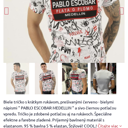
Biele tričko s krátkym rukávom, prešívanými červeno - bielymi
nápismi " PABLO ESCOBAR MEDELLIN " a sivo čiernou potlačou
vpredu. Tričko je zdobené potlačou aj na rukávoch. Špeciálne
efektne a farebne zladené. Príjemný bavlnený materiál s
elastanom. 95 % bavlna 5 % elastan, Štýlové! COOL.!
Čítajte viac