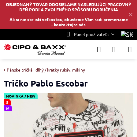
OBJEDNANÝ TOVAR ODOSIELAME NASLEDUJÚCI PRACOVNÝ
DEŇ PODĽA ZVOLENÉHO SPÔSOBU DORUČENIA
✕
Ak si nie ste istí veľkosťou, oblečenie Vám radi premeriame
-
kontaktujte nás
Panel používateľa
Pánske tričká - dlhý / krátky rukáv, mikiny
Tričko Pablo Escobar
NOVINKA / NEW
S
M