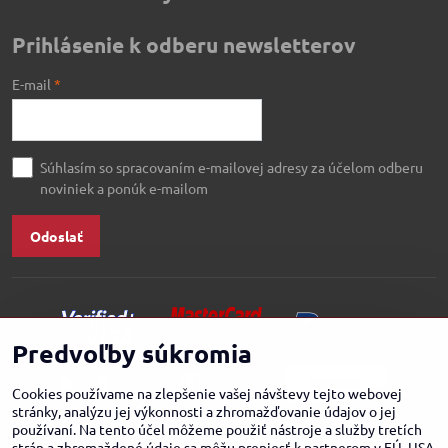
Prihlásenie k odberu newsletterov
E-mail
*
Súhlasím so spracovaním e-mailovej adresy za účelom odberu
noviniek a ponúk e-mailom
Odoslať
Predvoľby súkromia
Cookies používame na zlepšenie vašej návštevy tejto webovej
stránky, analýzu jej výkonnosti a zhromažďovanie údajov o jej
používaní. Na tento účel môžeme použiť nástroje a služby tretích
strán a zhromaždené údaje sa môžu preniesť k partnerom v EÚ, USA