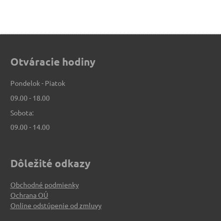
Otváracie hodiny
Pondelok - Piatok
09.00 - 18.00
Sobota:
09.00 - 14.00
Dôležité odkazy
Obchodné podmienky
Ochrana OÚ
Online odstúpenie od zmluvy