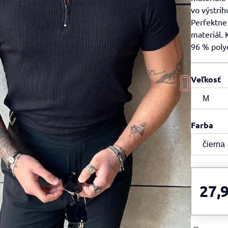
vo výstri
Perfektne
materiál. 
96 % poly
Veľkosť
Farba
27,