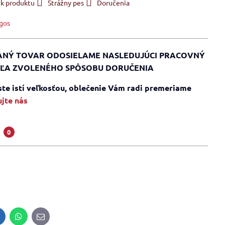
 k produktu
Strážny pes
Doručenia
gos
NÝ TOVAR ODOSIELAME NASLEDUJÚCI PRACOVNÝ
ĽA ZVOLENÉHO SPÔSOBU DORUČENIA
 ste istí veľkosťou, oblečenie Vám radi premeriame
jte nás
a
0
inkedIn
WhatsApp
E-