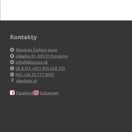
Kontakty
Absolute fashion store
Jókaiho 41, 945 01 Komárno
info@absolute.sk
SK & EN: +421 905 628 700
HU: +36 30 717 9692
absolute.sk
Facebook
Instagram