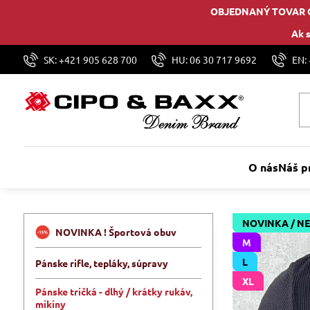
OBJEDNANÝ TOVAR 
Ak s
SK: +421 905 628 700
HU: 06 30 717 9692
EN:
O nás
Náš p
NOVINKA / N
NOVINKA ! Športová obuv
M
L
Pánske rifle, tepláky, súpravy
XL
Pánske tričká - dlhý / krátky rukáv,
mikiny