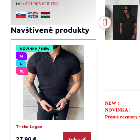
tel:
+421 905 628 700
Navštívené produkty
NOVINKA / NEW
M
L
XL
NEW !
NOVINKA !
Presné rozmery v
Tričko Lagos
27,90 €
Zobraziť