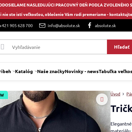
ODOSIELAME NASLEDUJÚCI PRACOVNÝ DEŇ PODĽA ZVOLENÉHO 
i nie ste istí veľkosťou, oblečenie Vám radi premeriame -
kontaktujte
 +421 905 628 700
info@absolute.sk
absolute.sk
Hľadať
ríbeh
Katalóg
Naše značky
Novinky - news
Tabuľka veľkos
Úvod
Pán
EW
Trič
Elegantné
materiálu