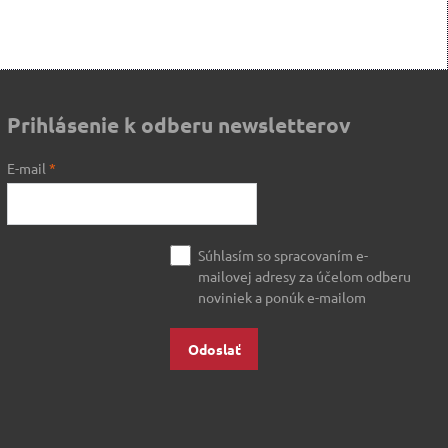
Prihlásenie k odberu newsletterov
E-mail
*
Súhlasím so spracovaním e-
mailovej adresy za účelom odberu
noviniek a ponúk e-mailom
Odoslať