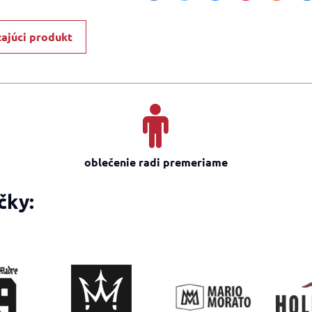
ajúci produkt
oblečenie radi premeriame
čky: