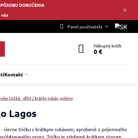
SPÔSOBU DORUČENIA
✕
 nás
Panel používateľa
Nákupný košík
0 €
tí
Kontakt
ske tričká - dlhý / krátky rukáv, mikiny
ko Lagos
 - čierne tričko s krátkym rukávom, vyrobené z príjemného
 vrúbkovaného vzoru. Tričko je zdobené krátkym zipsom