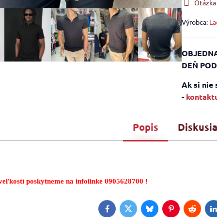
Otázka
Výrobca:
La
OBJEDNA
DEŇ POD
Ak si nie
-
kontaktu
Popis
Diskusi
eľkostí poskytneme na infolinke 0905628700 !
Facebook
Twitter
Bluesky
Pinterest
Reddit
L