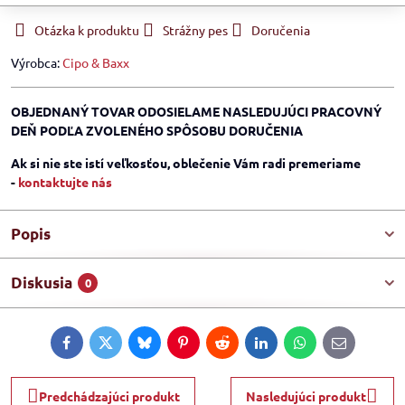
Otázka k produktu
Strážny pes
Doručenia
Výrobca:
Cipo & Baxx
OBJEDNANÝ TOVAR ODOSIELAME NASLEDUJÚCI PRACOVNÝ
DEŇ PODĽA ZVOLENÉHO SPÔSOBU DORUČENIA
Ak si nie ste istí veľkosťou, oblečenie Vám radi premeriame
-
kontaktujte nás
Popis
Diskusia
0
Facebook
Twitter
Bluesky
Pinterest
Reddit
LinkedIn
WhatsApp
E-
mail
Predchádzajúci produkt
Nasledujúci produkt