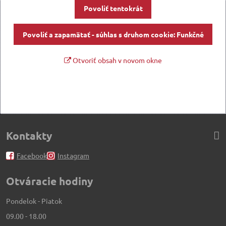
Povoliť tentokrát
Povoliť a zapamätať - súhlas s druhom cookie: Funkčné
Otvoriť obsah v novom okne
Kontakty
Facebook
Instagram
Otváracie hodiny
Pondelok - Piatok
09.00 - 18.00