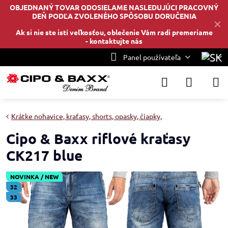
OBJEDNANÝ TOVAR ODOSIELAME NASLEDUJÚCI PRACOVNÝ
DEŇ PODĽA ZVOLENÉHO SPÔSOBU DORUČENIA
✕
Ak si nie ste istí veľkosťou, oblečenie Vám radi premeriame
-
kontaktujte nás
Panel používateľa
Krátke nohavice, kraťasy, shorts, opasky, čiapky,
Cipo & Baxx riflové kraťasy
CK217 blue
NOVINKA / NEW
32
33