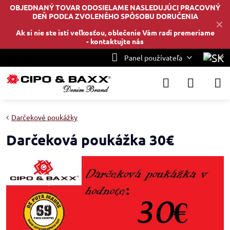
OBJEDNANÝ TOVAR ODOSIELAME NASLEDUJÚCI PRACOVNÝ
DEŇ PODĽA ZVOLENÉHO SPÔSOBU DORUČENIA
✕
Ak si nie ste istí veľkosťou, oblečenie Vám radi premeriame
-
kontaktujte nás
Panel používateľa
Darčekové poukážky
Darčeková poukážka 30€