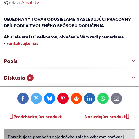
Výrobca:
Absolute
OBJEDNANÝ TOVAR ODOSIELAME NASLEDUJÚCI PRACOVNÝ
DEŇ PODĽA ZVOLENÉHO SPÔSOBU DORUČENIA
Ak si nie ste istí veľkosťou, oblečenie Vám radi premeriame
-
kontaktujte nás
Popis
Diskusia
0
Facebook
Twitter
Bluesky
Pinterest
Reddit
LinkedIn
WhatsApp
E-
mail
Predchádzajúci produkt
Nasledujúci produkt
Potrebujete pomôcť s objednávkou alebo výberom správnej