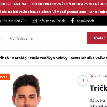
ODOSIELAME NASLEDUJÚCI PRACOVNÝ DEŇ PODĽA ZVOLENÉHO 
i nie ste istí veľkosťou, oblečenie Vám radi premeriame -
kontaktujte
 +421 905 628 700
info@absolute.sk
absolute.sk
Hľadať
ríbeh
Katalóg
Naše značky
Novinky - news
Tabuľka veľkos
Úvod
Pán
SY !
Trič
štýlové tr
foto potla