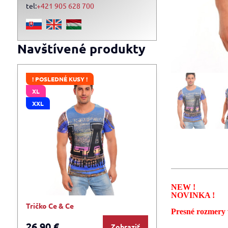
tel:
+421 905 628 700
Navštívené produkty
! POSLEDNÉ KUSY !
XL
XXL
NEW !
NOVINKA !
Tričko Ce & Ce
Presné rozmery 
26,90 €
Zobraziť