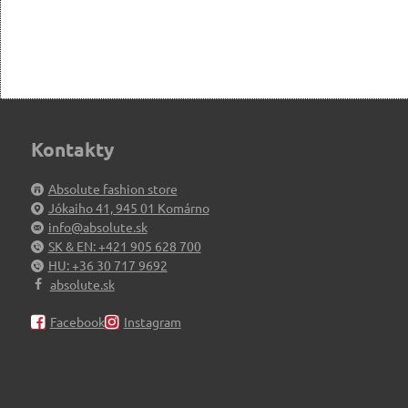
Kontakty
Absolute fashion store
Jókaiho 41, 945 01 Komárno
info@absolute.sk
SK & EN: +421 905 628 700
HU: +36 30 717 9692
absolute.sk
Facebook
Instagram