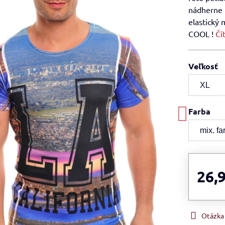
nádherne 
elastický 
COOL !
Čí
Veľkosť
Farba
26,
Otázka