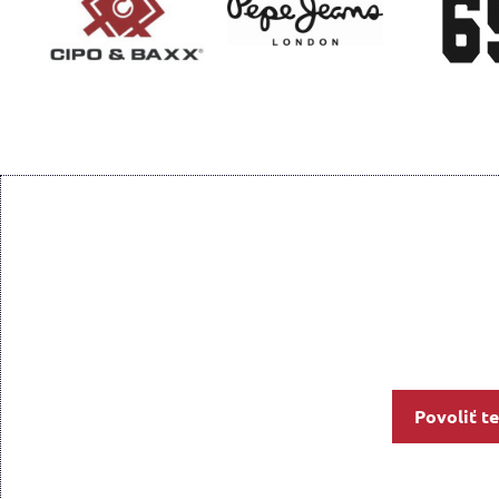
Povoliť t