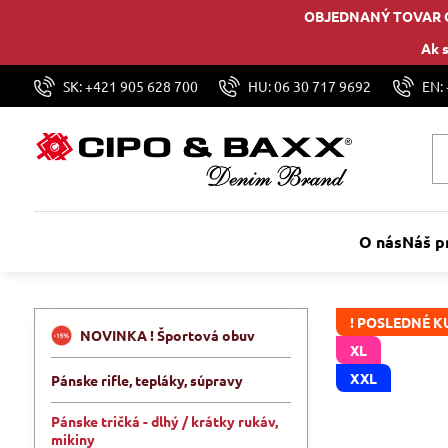
OBJEDNANÝ TOVAR 
Ak s
SK: +421 905 628 700
HU: 06 30 717 9692
EN:
O nás
Náš p
! POSLEDNÉ KU
NOVINKA ! Športová obuv
XL
XXL
Pánske rifle, tepláky, súpravy
Pánske tričká - dlhý / krátky rukáv,
mikiny