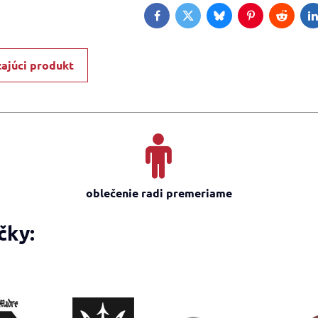
Facebook
Twitter
Bluesky
Pinterest
Reddit
L
ajúci produkt
oblečenie radi premeriame
čky: