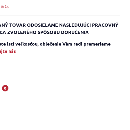
 & Ce
NÝ TOVAR ODOSIELAME NASLEDUJÚCI PRACOVNÝ
ĽA ZVOLENÉHO SPÔSOBU DORUČENIA
 ste istí veľkosťou, oblečenie Vám radi premeriame
jte nás
a
0