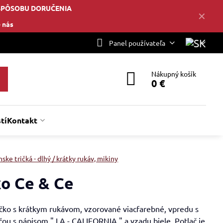
SPÔSOBU DORUČENIA
✕
 nás
Panel používateľa
Nákupný košík
0 €
tí
Kontakt
ske tričká - dlhý / krátky rukáv, mikiny
ko Ce & Ce
ičko s krátkym rukávom, vzorované viacfarebné, vpredu s
čou s nápisom " LA - CALIFORNIA " a vzadu biele. Potlač je