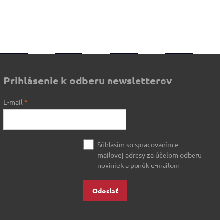
Prihlásenie k odberu newsletterov
E-mail
*
Súhlasím so spracovaním e-
mailovej adresy za účelom odberu
noviniek a ponúk e-mailom
Odoslať