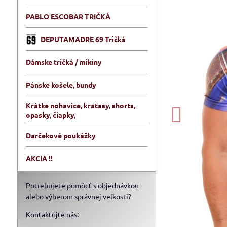
PABLO ESCOBAR TRIČKÁ
DEPUTAMADRE 69 Tričká
Dámske tričká / mikiny
Pánske košele, bundy
Krátke nohavice, kraťasy, shorts,
opasky, čiapky,
Darčekové poukážky
AKCIA !!
Potrebujete pomôcť s objednávkou
alebo výberom správnej veľkosti?
Kontaktujte nás: