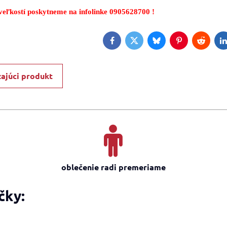
eľkostí poskytneme na infolinke 0905628700 !
Facebook
Twitter
Bluesky
Pinterest
Reddit
L
ajúci produkt
oblečenie radi premeriame
čky: