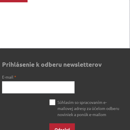
Prihlásenie k odberu newsletterov
E-mail
*
Súhlasím so spracovaním e-
mailovej adresy za účelom odberu
noviniek a ponúk e-mailom
Odoslať