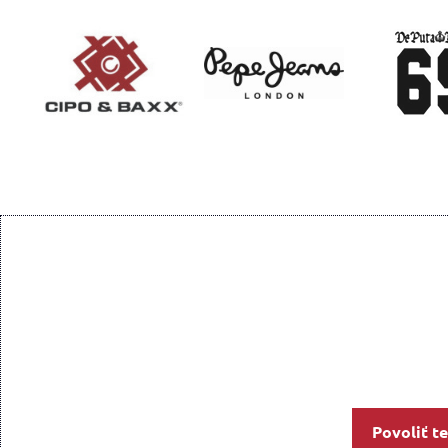
Povoliť t