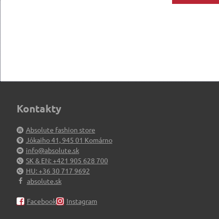
Kontakty
Absolute fashion store
Jókaiho 41, 945 01 Komárno
info@absolute.sk
SK & EN: +421 905 628 700
HU: +36 30 717 9692
absolute.sk
Facebook
Instagram