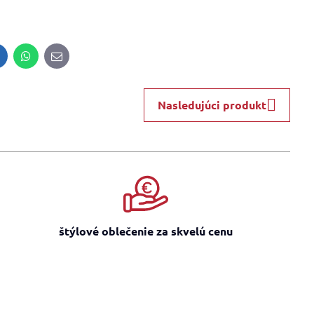
inkedIn
WhatsApp
E-
mail
Nasledujúci produkt
štýlové oblečenie za skvelú cenu