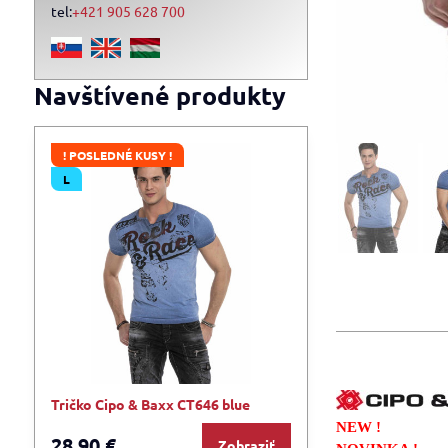
tel:
+421 905 628 700
Navštívené produkty
! POSLEDNÉ KUSY !
L
Tričko Cipo & Baxx CT646 blue
NEW !
28,90 €
Zobraziť